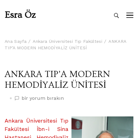
Esra Öz
Ana Sayfa
Ankara Üniversitesi Tıp Fakültesi
ANKARA
TIP’A MODERN HEMODİYALİZ ÜNİTESİ
ANKARA TIP’A MODERN
HEMODİYALİZ ÜNİTESİ
ANKARA
bir yorum bırakın
TIP’A
MODERN
HEMODİYALİZ
Ankara Üniversitesi Tıp
ÜNİTESİ
Fakültesi İbn-i Sina
üzerine
Hastanesi Hemodiyaliz