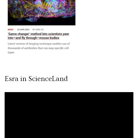
Esra in ScienceLand
Video
oynatıcı