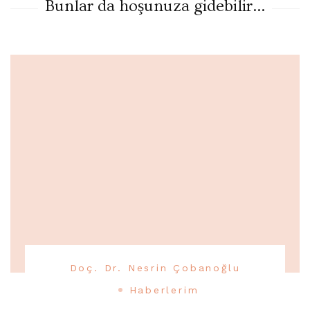
Bunlar da hoşunuza gidebilir...
Doç. Dr. Nesrin Çobanoğlu
Haberlerim