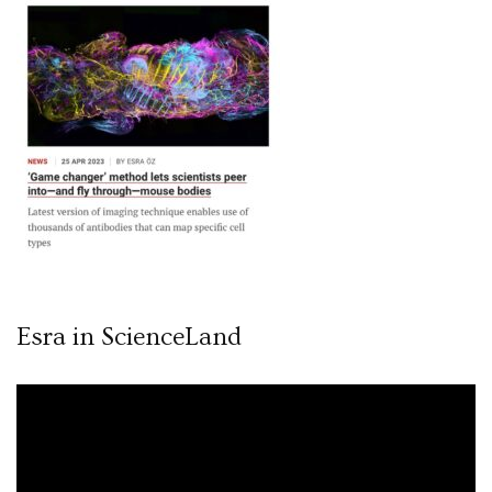
Esra in ScienceLand
Video
oynatıcı