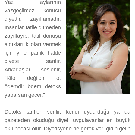
YAPMANIZ
Yaz aylarının
GEREKENLER
vazgeçilmez konusu
için
diyettir, zayıflamadır.
İnsanlar tatile gitmeden
zayıflayıp, tatil dönüşü
aldıkları kiloları vermek
için yine panik halde
diyete sarılır.
Arkadaşlar seslenir,
“Kilo değildir o,
ödemdir ödem detoks
yaparsan geçer.”
Detoks tarifleri verilir, kendi uydurduğu ya da
gazeteden okuduğu diyeti uygulayanlar en büyük
akıl hocası olur. Diyetisyene ne gerek var, gidip gelip