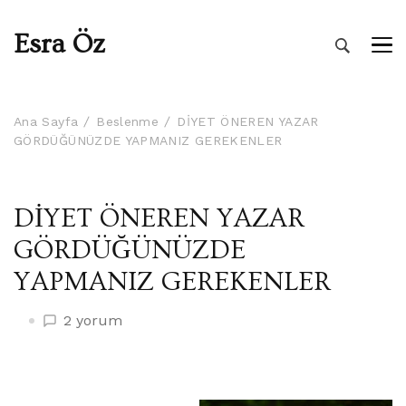
Esra Öz
Ana Sayfa
Beslenme
DİYET ÖNEREN YAZAR
GÖRDÜĞÜNÜZDE YAPMANIZ GEREKENLER
DİYET ÖNEREN YAZAR
GÖRDÜĞÜNÜZDE
YAPMANIZ GEREKENLER
DİYET
2 yorum
ÖNEREN
YAZAR
GÖRDÜĞÜNÜZDE