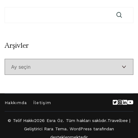
Arşivler
Arşivler
Hakkımda
İletişim
© Telif Hakkı2026
Esra Öz
. Tüm hakları saklıdır.
Travelbee |
Geliştirici
Rara Tema
.
WordPress
tarafından
desteklenmektedir