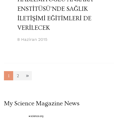
ENSTİTÜSÜ’NDE SAĞLIK
İLETİŞİMİ EĞİTİMLERİ DE
VERİLECEK
8 Haziran 2015
Posts
1
2
Sayfa
Sayfa
pagination
My Science Magazine News