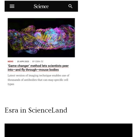
Esra in ScienceLand
Video
oynatıcı