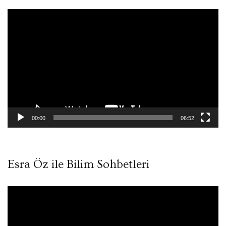
Video
oynatıcı
00:00
06:52
Esra Öz ile Bilim Sohbetleri