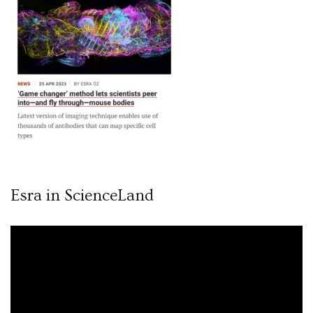
Esra in ScienceLand
Video
oynatıcı