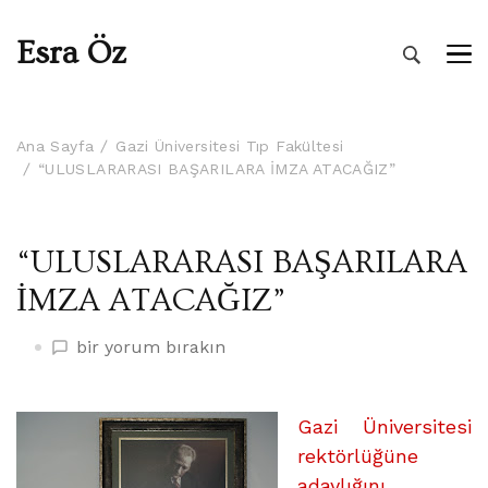
Esra Öz
Ana Sayfa
Gazi Üniversitesi Tıp Fakültesi
“ULUSLARARASI BAŞARILARA İMZA ATACAĞIZ”
“ULUSLARARASI BAŞARILARA
İMZA ATACAĞIZ”
“ULUSLARARASI
bir yorum bırakın
BAŞARILARA
İMZA
ATACAĞIZ”
Gazi Üniversitesi
üzerine
rektörlüğüne
adaylığını