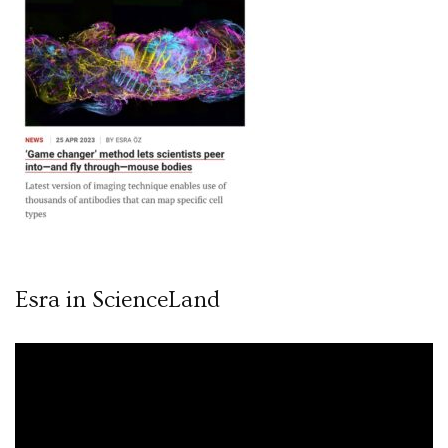
Esra in ScienceLand
Video
oynatıcı