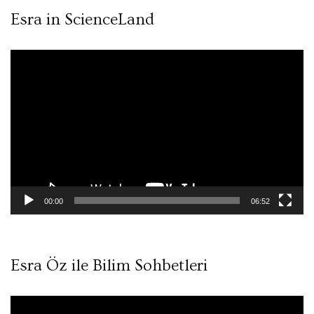
Esra in ScienceLand
Video
oynatıcı
00:00
06:52
Esra Öz ile Bilim Sohbetleri