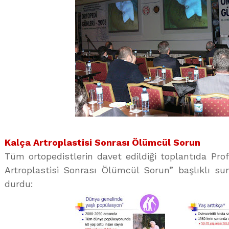
Kalça Artroplastisi Sonrası Ölümcül Sorun
Tüm ortopedistlerin davet edildiği toplantıda Prof
Artroplastisi Sonrası Ölümcül Sorun” başlıklı s
durdu: