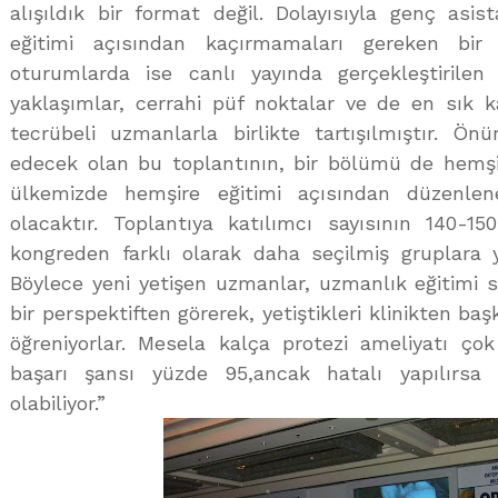
alışıldık bir format değil. Dolayısıyla genç asi
eğitimi açısından kaçırmamaları gereken bir 
oturumlarda ise canlı yayında gerçekleştirilen a
yaklaşımlar, cerrahi püf noktalar ve de en sık k
tecrübeli uzmanlarla birlikte tartışılmıştır. 
edecek olan bu toplantının, bir bölümü de hemşir
ülkemizde hemşire eğitimi açısından düzenlen
olacaktır. Toplantıya katılımcı sayısının 140-1
kongreden farklı olarak daha seçilmiş gruplara y
Böylece yeni yetişen uzmanlar, uzmanlık eğitimi s
bir perspektiften görerek, yetiştikleri klinikten baş
öğreniyorlar. Mesela kalça protezi ameliyatı çok
başarı şansı yüzde 95,ancak hatalı yapılırsa
olabiliyor.”