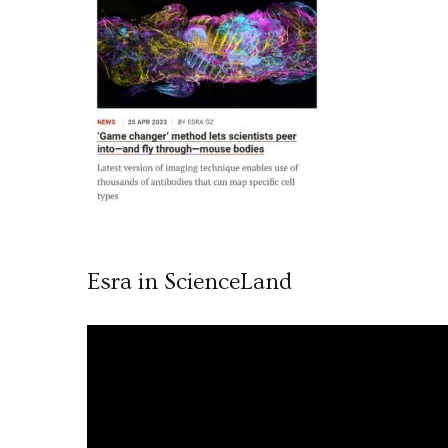
Esra in ScienceLand
Video
oynatıcı