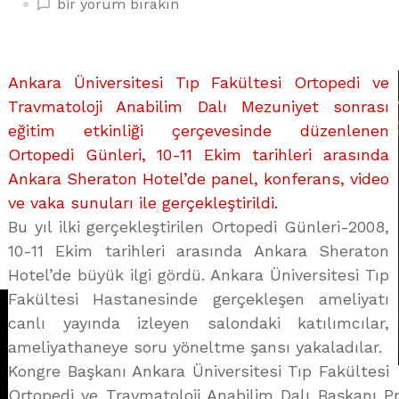
CANLI
bir yorum bırakın
YAYINLA
ORTOPEDİ
TOPLANTISI
Ankara Üniversitesi Tıp Fakültesi Ortopedi ve
üzerine
Travmatoloji Anabilim Dalı Mezuniyet sonrası
eğitim etkinliği çerçevesinde düzenlenen
Ortopedi Günleri, 10-11 Ekim tarihleri arasında
Ankara Sheraton Hotel’de panel, konferans, video
ve vaka sunuları ile gerçekleştirildi.
Bu yıl ilki gerçekleştirilen Ortopedi Günleri-2008,
10-11 Ekim tarihleri arasında Ankara Sheraton
Hotel’de büyük ilgi gördü. Ankara Üniversitesi Tıp
Fakültesi Hastanesinde gerçekleşen ameliyatı
canlı yayında izleyen salondaki katılımcılar,
ameliyathaneye soru yöneltme şansı yakaladılar.
Kongre Başkanı Ankara Üniversitesi Tıp Fakültesi
Ortopedi ve Travmatoloji Anabilim Dalı Başkanı Pro