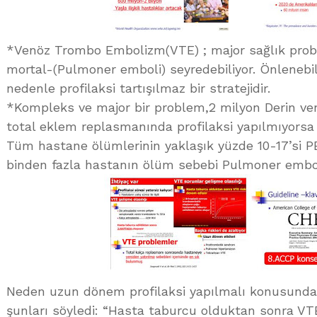
*Venöz Trombo Embolizm(VTE) ; major sağlık prob
mortal-(Pulmoner emboli) seyredebiliyor. Önlenebil
nedenle profilaksi tartışılmaz bir stratejidir.
*Kompleks ve major bir problem,2 milyon Derin ve
total eklem replasmanında profilaksi yapılmıyorsa
Tüm hastane ölümlerinin yaklaşık yüzde 10-17’si P
binden fazla hastanın ölüm sebebi Pulmoner embol
Neden uzun dönem profilaksi yapılmalı konusunda 
şunları söyledi: “Hasta taburcu olduktan sonra VTE