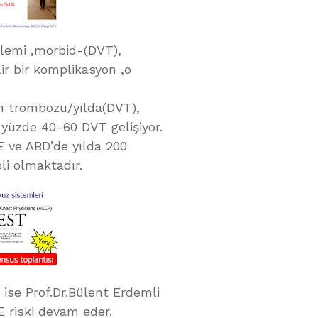
lemi ,morbid-(DVT),
ir bir komplikasyon ,o
n trombozu/yılda(DVT),
 yüzde 40-60 DVT gelişiyor.
E ve ABD’de yılda 200
i olmaktadır.
ise Prof.Dr.Bülent Erdemli
 riski devam eder.