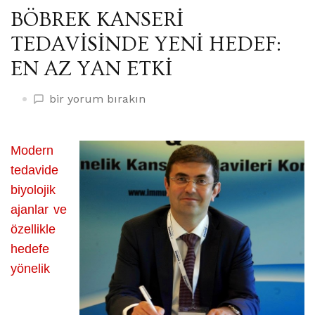
BÖBREK KANSERİ
TEDAVİSİNDE YENİ HEDEF:
EN AZ YAN ETKİ
BÖBREK
bir yorum bırakın
KANSERİ
TEDAVİSİNDE
YENİ
Modern
HEDEF:
tedavide
EN
biyolojik
AZ
ajanlar ve
YAN
özellikle
ETKİ
hedefe
üzerine
yönelik