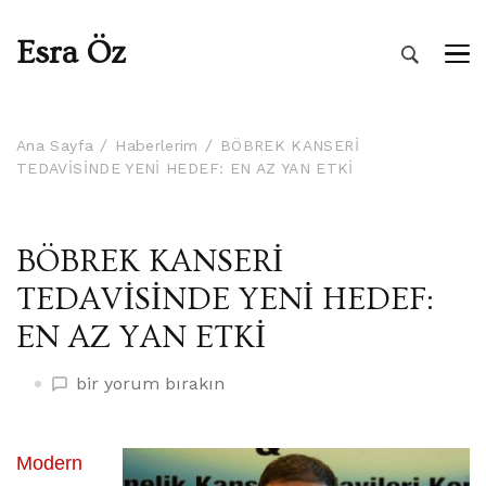
Esra Öz
Ana Sayfa
Haberlerim
BÖBREK KANSERİ
TEDAVİSİNDE YENİ HEDEF: EN AZ YAN ETKİ
BÖBREK KANSERİ
TEDAVİSİNDE YENİ HEDEF:
EN AZ YAN ETKİ
BÖBREK
bir yorum bırakın
KANSERİ
TEDAVİSİNDE
YENİ
Modern