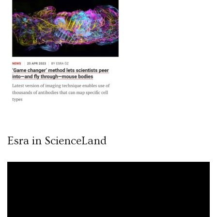
Esra in ScienceLand
Video
oynatıcı