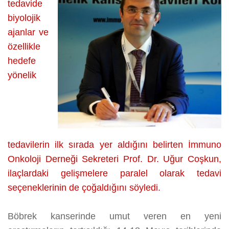
HEDEF:
tedavide
EN
biyolojik
AZ
ajanlar ve
YAN
özellikle
ETKİ
hedefe
üzerine
yönelik
tedavilerin ilk sırada yer aldığını belirten
İmmuno
Onkoloji Derneği Sekreteri
Prof. Dr.
Uğur
Coşkun,
ilaçlardaki gelişmelere paralel olarak tedavi
seçeneklerinin de çoğaldığını söyledi.
Böbrek kanserinde umut veren en yeni