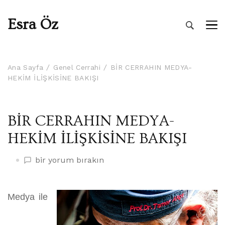
Esra Öz
Ana Sayfa
Genel Cerrahi
BİR CERRAHIN MEDYA-
HEKİM İLİŞKİSİNE BAKIŞI
BİR CERRAHIN MEDYA-
HEKİM İLİŞKİSİNE BAKIŞI
BİR
bir yorum bırakın
CERRAHIN
MEDYA-
HEKİM
Medya ile
İLİŞKİSİNE
BAKIŞI