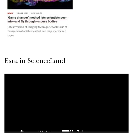
Esra in ScienceLand
Video
oynatıcı