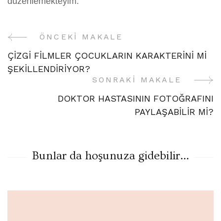
düzenlemekteyim.
ÖNCEKI MAKALE
Yazı
ÇİZGİ FİLMLER ÇOCUKLARIN KARAKTERİNİ Mİ
Gezinme
ŞEKİLLENDİRİYOR?
SONRAKI MAKALE
DOKTOR HASTASININ FOTOĞRAFINI
PAYLAŞABİLİR Mİ?
Bunlar da hoşunuza gidebilir...