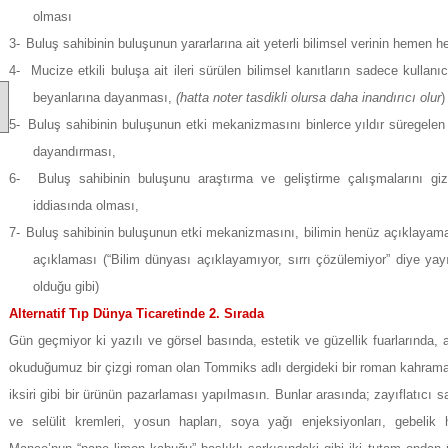
olması
3-
Buluş sahibinin buluşunun yararlarına ait yeterli bilimsel verinin hemen 
4-
Mucize etkili buluşa ait ileri sürülen bilimsel kanıtların sadece kullan
beyanlarına dayanması,
(hatta noter tasdikli olursa daha inandırıcı olur
)
5-
Buluş sahibinin buluşunun etki mekanizmasını binlerce yıldır süregelen
dayandırması,
6-
Buluş sahibinin buluşunu araştırma ve geliştirme çalışmalarını gizl
iddiasında olması,
7-
Buluş sahibinin buluşunun etki mekanizmasını, bilimin henüz açıklayamad
açıklaması (“Bilim dünyası açıklayamıyor, sırrı çözülemiyor” diye ya
olduğu gibi)
Alternatif Tıp Dünya Ticaretinde 2. Sırada
Gün geçmiyor ki yazılı ve görsel basında, estetik ve güzellik fuarlarında,
okuduğumuz bir çizgi roman olan Tommiks adlı dergideki bir roman kahrama
iksiri gibi bir ürünün pazarlaması yapılmasın. Bunlar arasında; zayıflatıcı sa
ve selülit kremleri, yosun hapları, soya yağı enjeksiyonları, gebelik 