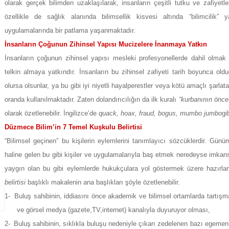
olarak gerçek bilimden uzaklaşılarak, insanların çeşitli tutku ve zafiyetl
özellikle de sağlık alanında bilimsellik kisvesi altında “bilimcilik
uygulamalarında bir patlama yaşanmaktadır.
İnsanların Çoğunun Zihinsel Yapısı
Mucizelere İnanmaya Yatkın
İnsanların çoğunun zihinsel yapısı mesleki profesyonellerde dahil olma
telkin almaya yatkındır. İnsanların bu zihinsel zafiyeti tarih boyunca o
olursa olsunlar, ya bu gibi iyi niyetli hayalperestler veya kötü amaçlı şarlat
oranda kullanılmaktadır. Zaten dolandırıcılığın da ilk kuralı
“kurbanının önce 
olarak özetlenebilir. İngilizce’de
quack, hoax, fraud, bogus, mumbo jumbo
gi
Düzmece Bilim’in 7 Temel Kuşkulu Belirtisi
“Bilimsel geçinen” bu kişilerin eylemlerini tanımlayıcı sözcüklerdir. Gün
haline gelen bu gibi kişiler ve uygulamalarıyla baş etmek neredeyse imkans
yaygın olan bu gibi eylemlerde hukukçulara yol göstermek üzere hazırl
belirtisi
başlıklı makalenin ana başlıkları şöyle özetlenebilir.
1-
Buluş sahibinin, iddiasını önce akademik ve bilimsel ortamlarda tartış
ve görsel medya (gazete,TV,internet) kanalıyla duyuruyor olması,
2-
Buluş sahibinin, sıklıkla buluşu nedeniyle çıkarı zedelenen bazı egemen 