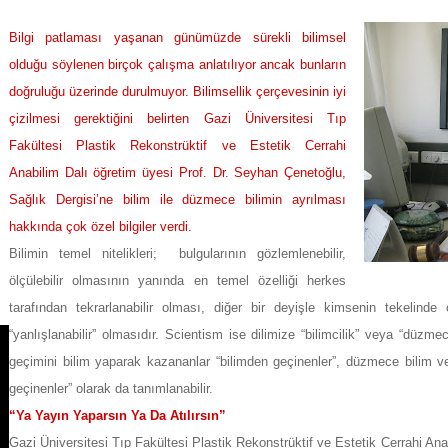
BİLİM
Bilgi patlaması yaşanan günümüzde sürekli
bilimsel
üzerine
olduğu söylenen birçok çalışma anlatılıyor ancak bunların
doğruluğu üzerinde durulmuyor. Bilimsellik çerçevesinin iyi
çizilmesi gerektiğini belirten Gazi Üniversitesi Tıp
Fakültesi Plastik Rekonstrüktif ve Estetik Cerrahi
Anabilim Dalı öğretim üyesi Prof. Dr. Seyhan Çenetoğlu,
Sağlık Dergisi’ne bilim ile düzmece bilimin ayrılması
hakkında çok özel bilgiler verdi.
Bilimin temel nitelikleri; bulgularının gözlemlenebilir,
ölçülebilir olmasının yanında en temel özelliği herkes
tarafından tekrarlanabilir olması, diğer bir deyişle kimsenin tekelind
“yanlışlanabilir” olmasıdır. Scientism ise dilimize “bilimcilik” veya “düzme
geçimini bilim yaparak kazananlar “bilimden geçinenler”, düzmece bilim vey
geçinenler” olarak da tanımlanabilir.
“Ya Yayın Yaparsın Ya Da Atılırsın”
Gazi Üniversitesi Tıp Fakültesi Plastik Rekonstrüktif ve Estetik Cerrahi Ana