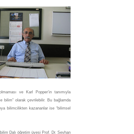
e olmaması ve Karl Popper’in tanımıyla
ce bilim” olarak çevrilebilir. Bu bağlamda
a bilimcilikten kazananlar ise “bilimsel
bilim Dalı öğretim üyesi Prof. Dr. Seyhan