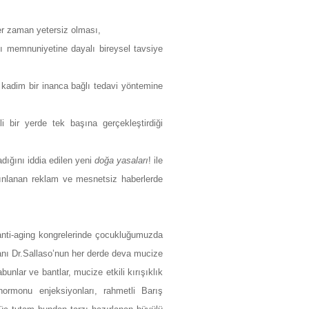
her zaman yetersiz olması,
ıcı memnuniyetine dayalı bireysel tavsiye
 kadim bir inanca bağlı tedavi yöntemine
i bir yerde tek başına gerçekleştirdiği
ığını iddia edilen yeni
doğa yasaları
! ile
yınlanan reklam ve mesnetsiz haberlerde
 anti-aging kongrelerinde çocukluğumuzda
nı Dr.Sallaso’nun her derde deva mucize
bunlar ve bantlar, mucize etkili kırışıklık
hormonu enjeksiyonları, rahmetli Barış