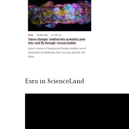
Esra in ScienceLand
Video
oynatıcı