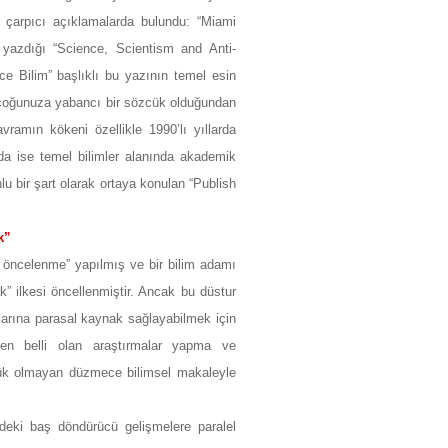
ne çarpıcı açıklamalarda bulundu: “Miami
yazdığı “Science, Scientism and Anti-
 Bilim” başlıklı bu yazının temel esin
k çoğunuza yabancı bir sözcük olduğundan
avramın kökeni özellikle 1990’lı yıllarda
arda ise temel bilimler alanında akademik
u bir şart olarak ortaya konulan “Publish
k”
ne öncelenme” yapılmış ve bir bilim adamı
 ilkesi öncellenmiştir. Ancak bu düstur
arına parasal kaynak sağlayabilmek için
en belli olan araştırmalar yapma ve
nük olmayan düzmece bilimsel makaleyle
ideki baş döndürücü gelişmelere paralel