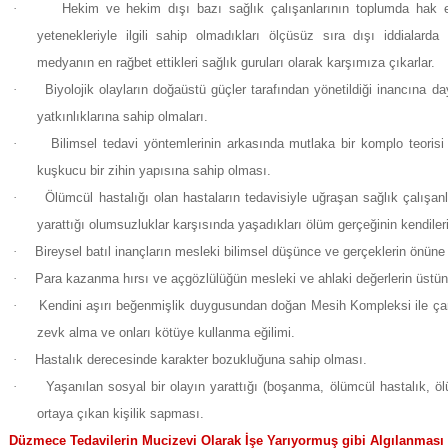
·
Hekim ve hekim dışı bazı sağlık çalışanlarının toplumda hak ett
yetenekleriyle ilgili sahip olmadıkları ölçüsüz sıra dışı iddialard
medyanın en rağbet ettikleri sağlık guruları olarak karşımıza çıkarlar.
·
Biyolojik olayların doğaüstü güçler tarafından yönetildiği inancına 
yatkınlıklarına sahip olmaları.
·
Bilimsel tedavi yöntemlerinin arkasında mutlaka bir komplo teoris
kuşkucu bir zihin yapısına sahip olması.
·
Ölümcül hastalığı olan hastaların tedavisiyle uğraşan sağlık çalışanla
yarattığı olumsuzluklar karşısında yaşadıkları ölüm gerçeğinin kendileri
·
Bireysel batıl inançların mesleki bilimsel düşünce ve gerçeklerin önün
·
Para kazanma hırsı ve açgözlülüğün mesleki ve ahlaki değerlerin üstü
·
Kendini aşırı beğenmişlik duygusundan doğan Mesih Kompleksi ile çar
zevk alma ve onları kötüye kullanma eğilimi.
·
Hastalık derecesinde karakter bozukluğuna sahip olması.
·
Yaşanılan sosyal bir olayın yarattığı (boşanma, ölümcül hastalık, öl
ortaya çıkan kişilik sapması.
Düzmece Tedavilerin Mucizevi Olarak İşe Yarıyormuş gibi Algılanması