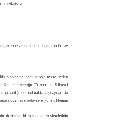
ının eksikliği,
ncılaşıp mucize vadeden doğal olduğu ve
hip olanlar da dahil olmak üzere neden
r. Kanımca birçoğu “Cüzdanı ile Bilimsel
z çekiciliğine kapılmakta ve sayıları da
 bazen düzmece tedavilere yöneldiklerinin
rda düzmece bilimin cazip söylemlerinin