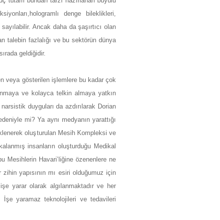
 üç tutam bundan tarzı hazırlanan büyülü
iyonları,hologramlı denge bileklikleri,
 sayılabilir. Ancak daha da şaşırtıcı olan
an talebin fazlalığı ve bu sektörün dünya
ırada geldiğidir.
en veya gösterilen işlemlere bu kadar çok
nanmaya ve kolayca telkin almaya yatkın
narsistik duyguları da azdırılarak Dorian
nedeniyle mi? Ya aynı medyanın yarattığı
üklenerek oluşturulan Mesih Kompleksi ve
alanmış insanların oluşturduğu Medikal
 Mesihlerin Havari’liğine özenenlere ne
 zihin yapısının mı esiri olduğumuz için
işe yarar olarak algılanmaktadır ve her
 İşe yaramaz teknolojileri ve tedavileri
ı