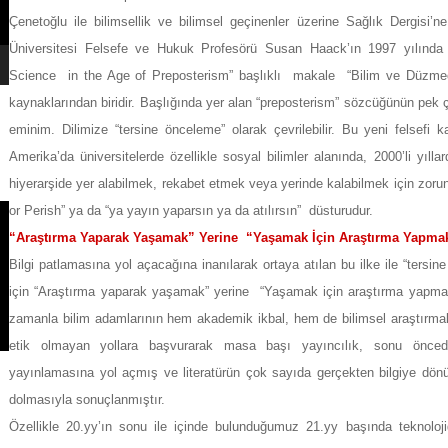
Çenetoğlu ile bilimsellik ve bilimsel geçinenler üzerine Sağlık Dergisi’
Üniversitesi Felsefe ve Hukuk Profesörü Susan Haack’ın 1997 yılında 
Science in the Age of Preposterism” başlıklı makale “Bilim ve Düzmece
kaynaklarından biridir. Başlığında yer alan “preposterism” sözcüğünün pe
eminim. Dilimize “tersine önceleme” olarak çevrilebilir. Bu yeni felsefi k
Amerika’da üniversitelerde özellikle sosyal bilimler alanında, 2000’li yıll
hiyerarşide yer alabilmek, rekabet etmek veya yerinde kalabilmek için zorunl
or Perish” ya da “ya yayın yaparsın ya da atılırsın” düsturudur.
“Araştırma Yaparak Yaşamak” Yerine “Yaşamak İçin Araştırma Yapma
Bilgi patlamasına yol açacağına inanılarak ortaya atılan bu ilke ile “tersi
için “Araştırma yaparak yaşamak” yerine “Yaşamak için araştırma yapmak”
zamanla bilim adamlarının hem akademik ikbal, hem de bilimsel araştırmal
etik olmayan yollara başvurarak masa başı yayıncılık, sonu önced
yayınlamasına yol açmış ve literatürün çok sayıda gerçekten bilgiye dö
dolmasıyla sonuçlanmıştır.
Özellikle 20.yy’ın sonu ile içinde bulunduğumuz 21.yy başında teknoloj