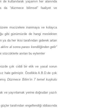
eri de kullanılarak yaşamın her alanında
” ya da “düzmece bilimsel” faaliyet ve
k üzere mucizelere inanmaya ve kolayca
lduğu gibi günümüzde de hangi meslekten
an ya da her ikisi tarafından giderek artan
aklını al sonra parası kendiliğinden gelir”
bi sözcüklerle anılan bu eylemler
ümüzde çok ciddi bir etik ve yasal sorun
ız hale gelmiştir. Özellikle A.B.D.de çok
anmış
Düzmece Bilim’in 7 temel kuşkulu
mak ve yayınlamak yerine doğrudan yazılı
güçler tarafından engellendiği iddiasında