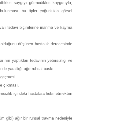
ikleri saygıyı görmedikleri kaygısıyla,
a bulunması,–bu tipler çoğunlukla görsel
dayalı tedavi biçimlerine inanma ve kayma
i olduğunu düşünen hastalık derecesinde
rının yaptıkları tedavinin yetersizliği ve
nde yarattığı ağır ruhsal baskı.
e geçmesi.
ne çıkması.
esizlik içindeki hastalara hükmetmekten
üm gibi) ağır bir ruhsal travma nedeniyle