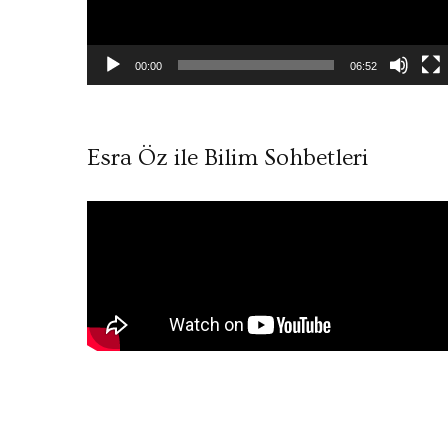
00:00
06:52
Esra Öz ile Bilim Sohbetleri