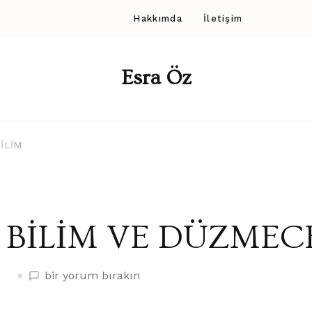
Hakkımda
İletişim
Esra Öz
İLİM
BİLİM VE DÜZMECE
BİLİM
bir yorum bırakın
VE
DÜZMECE