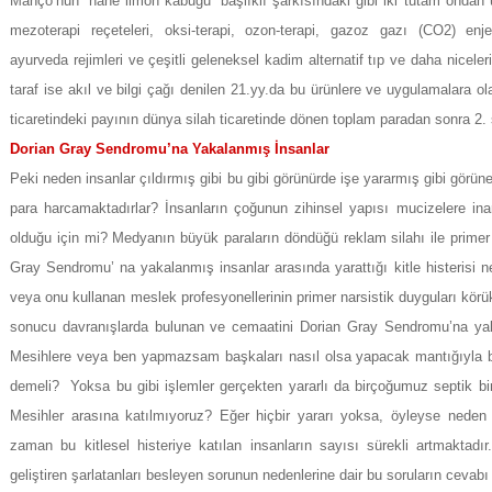
Manço’nun “nane limon kabuğu” başlıklı şarkısındaki gibi iki tutam ondan
mezoterapi reçeteleri, oksi-terapi, ozon-terapi, gazoz gazı (CO2) enjeks
ayurveda rejimleri ve çeşitli geleneksel kadim alternatif tıp ve daha niceleri
taraf ise akıl ve bilgi çağı denilen 21.yy.da bu ürünlere ve uygulamalara ol
ticaretindeki payının dünya silah ticaretinde dönen toplam paradan sonra 2. s
Dorian Gray Sendromu’na Yakalanmış İnsanlar
Peki neden insanlar çıldırmış gibi bu gibi görünürde işe yararmış gibi görün
para harcamaktadırlar? İnsanların çoğunun zihinsel yapısı mucizelere i
olduğu için mi? Medyanın büyük paraların döndüğü reklam silahı ile primer 
Gray Sendromu’ na yakalanmış insanlar arasında yarattığı kitle histerisi 
veya onu kullanan meslek profesyonellerinin primer narsistik duyguları kör
sonucu davranışlarda bulunan ve cemaatini Dorian Gray Sendromu’na yak
Mesihlere veya ben yapmazsam başkaları nasıl olsa yapacak mantığıyla bu
demeli? Yoksa bu gibi işlemler gerçekten yararlı da birçoğumuz septik bir
Mesihler arasına katılmıyoruz? Eğer hiçbir yararı yoksa, öyleyse neden 
zaman bu kitlesel histeriye katılan insanların sayısı sürekli artmaktadır.
geliştiren şarlatanları besleyen sorunun nedenlerine dair bu soruların cevab