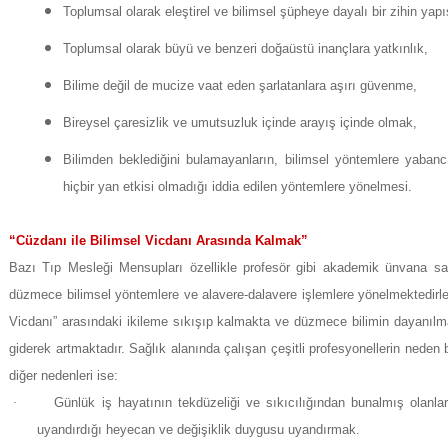
Toplumsal olarak eleştirel ve bilimsel şüpheye dayalı bir zihin yapıs
Toplumsal olarak büyü ve benzeri doğaüstü inançlara yatkınlık,
Bilime değil de mucize vaat eden şarlatanlara aşırı güvenme,
Bireysel çaresizlik ve umutsuzluk içinde arayış içinde olmak,
Bilimden beklediğini bulamayanların, bilimsel yöntemlere yaba
hiçbir yan etkisi olmadığı iddia edilen yöntemlere yönelmesi.
“Cüzdanı ile Bilimsel Vicdanı Arasında Kalmak”
Bazı Tıp Mesleği Mensupları özellikle profesör gibi akademik ünvana sa
düzmece bilimsel yöntemlere ve alavere-dalavere işlemlere yönelmektedirle
Vicdanı” arasındaki ikileme sıkışıp kalmakta ve düzmece bilimin dayanılma
giderek artmaktadır. Sağlık alanında çalışan çeşitli profesyonellerin neden
diğer nedenleri ise:
·
Günlük iş hayatının tekdüzeliği ve sıkıcılığından bunalmış olanla
uyandırdığı heyecan ve değişiklik duygusu uyandırmak.