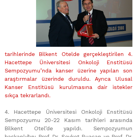
üzerine
tarihlerinde Bilkent Otelde gerçekleştirilen 4.
Hacettepe Üniversitesi Onkoloji Enstitüsü
Sempozyumu’nda kanser üzerine yapılan son
araştırmalar üzerinde duruldu. Ayrıca Ulusal
Kanser Enstitüsü kurulmasına dair istekler
sıkça tekrarlandı.
4. Hacettepe Üniversitesi Onkoloji Enstitüsü
Sempozyumu 20-22 Kasım tarihleri arasında
Bilkent Otel’de yapıldı. Sempozyumun
başkanlığını Prof. Dr. Şevket Ruacan ve Prof. Dr.