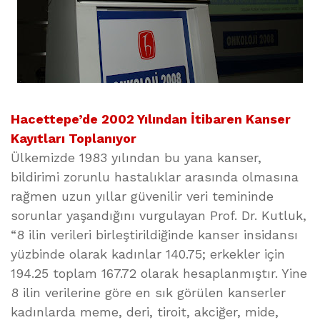
Hacettepe’de 2002 Yılından İtibaren Kanser
Kayıtları Toplanıyor
Ülkemizde 1983 yılından bu yana kanser,
bildirimi zorunlu hastalıklar arasında olmasına
rağmen uzun yıllar güvenilir veri temininde
sorunlar yaşandığını vurgulayan Prof. Dr. Kutluk,
“8 ilin verileri birleştirildiğinde kanser insidansı
yüzbinde olarak kadınlar 140.75; erkekler için
194.25 toplam 167.72 olarak hesaplanmıştır. Yine
8 ilin verilerine göre en sık görülen kanserler
kadınlarda meme, deri, tiroit, akciğer, mide,