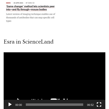
Esra in ScienceLand
Video
oynatıcı
00:00
06:52