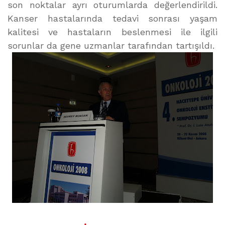
son noktalar ayrı oturumlarda değerlendirildi.
Kanser hastalarında tedavi sonrası yaşam
kalitesi ve hastaların beslenmesi ile ilgili
sorunlar da gene uzmanlar tarafından tartışıldı.