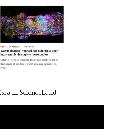
Esra in ScienceLand
ideo
ynatıcı