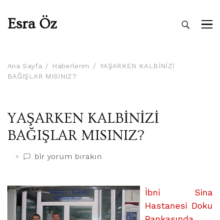
Esra Öz
Ana Sayfa
Haberlerim
YAŞARKEN KALBİNİZİ
BAĞIŞLAR MISINIZ?
YAŞARKEN KALBİNİZİ
BAĞIŞLAR MISINIZ?
YAŞARKEN
bir yorum bırakın
KALBİNİZİ
BAĞIŞLAR
MISINIZ?
İbni Sina
üzerine
Hastanesi Doku
Bankasında