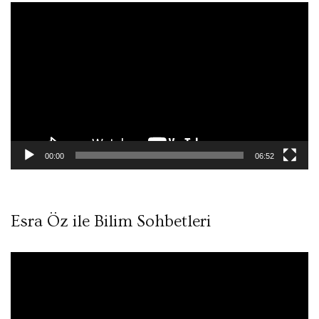
Video
oynatıcı
00:00
06:52
Esra Öz ile Bilim Sohbetleri