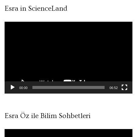
Esra in ScienceLand
Video
oynatıcı
00:00
06:52
Esra Öz ile Bilim Sohbetleri