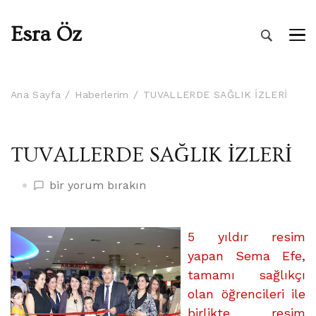
Esra Öz
Ana Sayfa
Haberlerim
TUVALLERDE SAĞLIK İZLERİ
TUVALLERDE SAĞLIK İZLERİ
TUVALLERDE
bir yorum bırakın
SAĞLIK
İZLERİ
üzerine
5 yıldır resim
yapan Sema Efe,
tamamı sağlıkçı
olan öğrencileri ile
birlikte resim