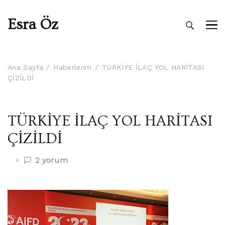
Esra Öz
Ana Sayfa
Haberlerim
TÜRKİYE İLAÇ YOL HARİTASI
ÇİZİLDİ
TÜRKİYE İLAÇ YOL HARİTASI
ÇİZİLDİ
TÜRKİYE
2 yorum
İLAÇ
YOL
HARİTASI
ÇİZİLDİ
için