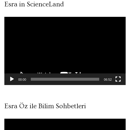
Esra in ScienceLand
Video
oynatıcı
00:00
06:52
Esra Öz ile Bilim Sohbetleri