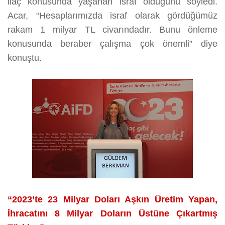
ilaç konusunda yaşanan israf olduğunu söyledi.
Acar, “Hesaplarımızda israf olarak gördüğümüz
rakam 1 milyar TL civarındadır. Bunu önleme
konusunda beraber çalışma çok önemli” diye
konuştu.
“2023’te 23 Milyar Doları Aşkın Üretim Yapan,
İhracatını 8 Milyar Doların Üstüne Çıkartmış