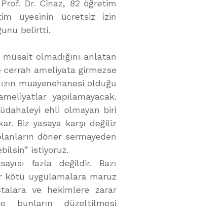
Prof. Dr. Cinaz, 82 öğretim
im üyesinin ücretsiz izin
unu belirtti.
a müsait olmadığını anlatan
e cerrah ameliyata girmezse
ımızın muayenehanesi olduğu
ameliyatlar yapılamayacak.
dahaleyi ehli olmayan biri
r. Biz yasaya karşı değiliz
lanların döner sermayeden
ilsin” istiyoruz.
yısı fazla değildir. Bazı
er kötü uygulamalara maruz
talara ve hekimlere zarar
e bunların düzeltilmesi