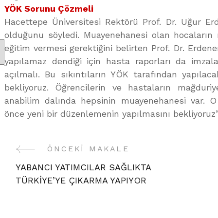
YÖK Sorunu Çözmeli
Hacettepe Üniversitesi Rektörü Prof. Dr. Uğur Erd
olduğunu söyledi. Muayenehanesi olan hocaların
eğitim vermesi gerektiğini belirten Prof. Dr. Erdener
yapılamaz dendiği için hasta raporları da imzal
açılmalı. Bu sıkıntıların YÖK tarafından yapılac
bekliyoruz. Öğrencilerin ve hastaların mağduriy
anabilim dalında hepsinin muayenehanesi var. 
önce yeni bir düzenlemenin yapılmasını bekliyoruz”
ÖNCEKI MAKALE
Yazı
YABANCI YATIMCILAR SAĞLIKTA
Gezinme
TÜRKİYE’YE ÇIKARMA YAPIYOR