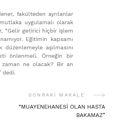
ener, fakülteden ayrılanlar
 mutlaka uygulamalı olarak
, “Gelir getirici hiçbir işlem
anamıyor. Eğitimin kapsamı
ak düzenlemeyle aşılmasını
eti önlenmeli. Örneğin bir
O zaman ne olacak? Bir an
 dedi.
SONRAKI MAKALE
“MUAYENEHANESİ OLAN HASTA
BAKAMAZ”