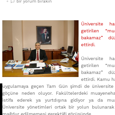
PARA
bir yorum bırakın
İÇİN
DEĞİL
EĞİTİM
Üniversite ha
İÇİN
getirilen “m
AMELİYAT
bakamaz” düz
YAPILSIN
üzerine
ettirdi.
Üniversite ha
getirilen “m
bakamaz” düz
ettirdi. Kamu h
uygulamaya geçen Tam Gün şimdi de üniversite h
göçüne neden oluyor. Fakültelerdeki muayeneha
istifa ederek ya yurtdışına gidiyor ya da mua
Üniversite yönetimleri ortak bir yolun bulunarak
mağdur edilmemesi gerektiği görüşünde.