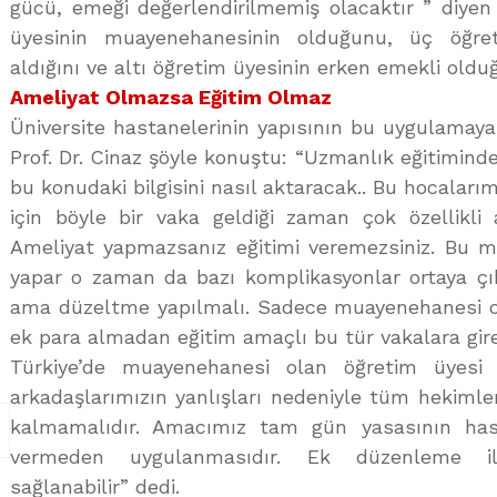
gücü, emeği değerlendirilmemiş olacaktır ” diyen 
üyesinin muayenehanesinin olduğunu, üç öğret
aldığını ve altı öğretim üyesinin erken emekli olduğ
Ameliyat Olmazsa Eğitim Olmaz
Üniversite hastanelerinin yapısının bu uygulamay
Prof. Dr. Cinaz şöyle konuştu: “Uzmanlık eğitimind
bu konudaki bilgisini nasıl aktaracak.. Bu hocalar
için böyle bir vaka geldiği zaman çok özellikli 
Ameliyat yapmazsanız eğitimi veremezsiniz. Bu mü
yapar o zaman da bazı komplikasyonlar ortaya çıka
ama düzeltme yapılmalı. Sadece muayenehanesi o
ek para almadan eğitim amaçlı bu tür vakalara gireb
Türkiye’de muayenehanesi olan öğretim üyesi sa
arkadaşlarımızın yanlışları nedeniyle tüm hekiml
kalmamalıdır. Amacımız tam gün yasasının has
vermeden uygulanmasıdır. Ek düzenleme il
sağlanabilir” dedi.