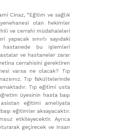
ami Cinaz, “Eğitim ve sağlık
uayenehanesi olan hekimler
ili ve cerrahi müdahaleleri
eri yapacak sınırlı sayıdaki
e hastanede bu işlemleri
astalar ve hastaneler zarar
tina cerrahisini gerektiren
esi varsa ne olacak? Tıp
mazsınız. Tıp fakültelerinde
amaktadır. Tıp eğitimi usta
n öğretim üyesinin hasta başı
asistan eğitimi ameliyata
başı eğitimler aksayacaktır.
suz etkileyecektir. Ayrıca
turarak geçirecek ve insan