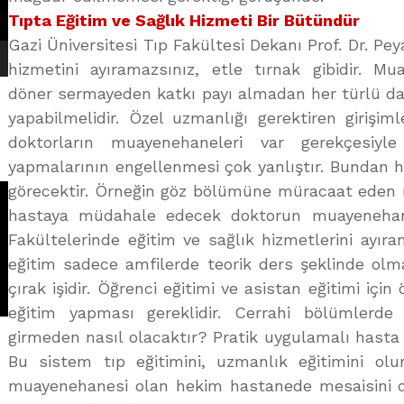
Tıpta Eğitim ve Sağlık Hizmeti Bir Bütündür
Gazi Üniversitesi Tıp Fakültesi Dekanı Prof. Dr. Pey
hizmetini ayıramazsınız, etle tırnak gibidir. M
döner sermayeden katkı payı almadan her türlü dah
yapabilmelidir. Özel uzmanlığı gerektiren girişiml
doktorların muayenehaneleri var gerekçesiyl
yapmalarının engellenmesi çok yanlıştır. Bundan h
görecektir. Örneğin göz bölümüne müracaat eden re
hastaya müdahale edecek doktorun muayenehan
Fakültelerinde eğitim ve sağlık hizmetlerini ayıra
eğitim sadece amfilerde teorik ders şeklinde olm
çırak işidir. Öğrenci eğitimi ve asistan eğitimi içi
eğitim yapması gereklidir. Cerrahi bölümlerde 
girmeden nasıl olacaktır? Pratik uygulamalı hasta 
Bu sistem tıp eğitimini, uzmanlık eğitimini olum
muayenehanesi olan hekim hastanede mesaisini o