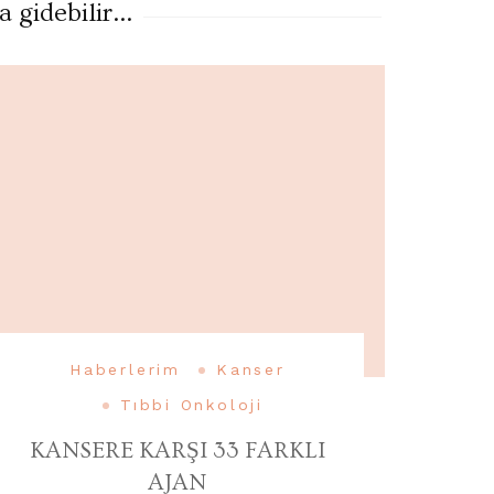
gidebilir...
Haberlerim
Kanser
Tıbbi Onkoloji
KANSERE KARŞI 33 FARKLI
AJAN