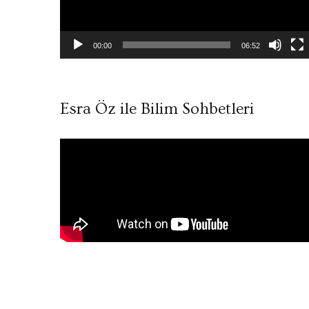
00:00
06:52
Esra Öz ile Bilim Sohbetleri