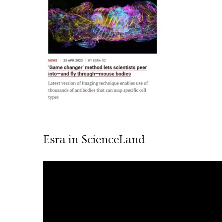
Esra in ScienceLand
Video
oynatıcı