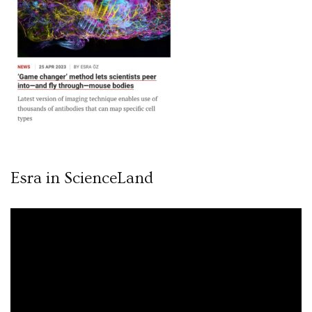
Esra in ScienceLand
Video
oynatıcı