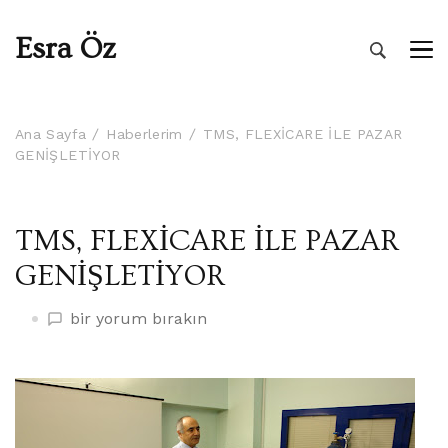
Esra Öz
Ana Sayfa
Haberlerim
TMS, FLEXİCARE İLE PAZAR
GENİŞLETİYOR
TMS, FLEXİCARE İLE PAZAR
GENİŞLETİYOR
TMS,
bir yorum bırakın
FLEXİCARE
İLE
PAZAR
GENİŞLETİYOR
üzerine