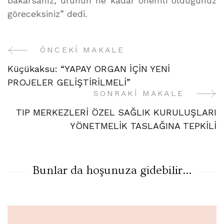
bakarsanız, ürünün ne kadar önemli olduğunuz
göreceksiniz” dedi.
ÖNCEKI MAKALE
Yazı
Küçükaksu: “YAPAY ORGAN İÇİN YENİ
Gezinme
PROJELER GELİŞTİRİLMELİ”
SONRAKI MAKALE
TIP MERKEZLERİ ÖZEL SAĞLIK KURULUŞLARI
YÖNETMELİK TASLAĞINA TEPKİLİ
Bunlar da hoşunuza gidebilir...