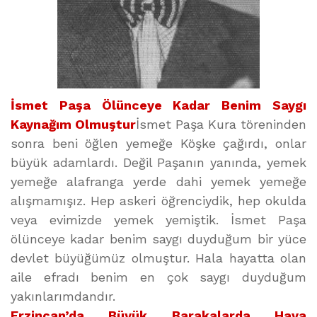
İsmet Paşa Ölünceye Kadar Benim Saygı
Kaynağım Olmuştur
İsmet Paşa Kura töreninden
sonra beni öğlen yemeğe Köşke çağırdı, onlar
büyük adamlardı. Değil Paşanın yanında, yemek
yemeğe alafranga yerde dahi yemek yemeğe
alışmamışız. Hep askeri öğrenciydik, hep okulda
veya evimizde yemek yemiştik. İsmet Paşa
ölünceye kadar benim saygı duyduğum bir yüce
devlet büyüğümüz olmuştur. Hala hayatta olan
aile efradı benim en çok saygı duyduğum
yakınlarımdandır.
Erzincan’da Büyük Barakalarda Hava