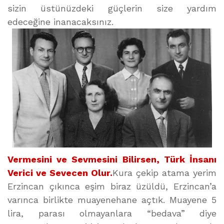
sizin üstünüzdeki güçlerin size yardım
edeceğine inanacaksınız.
Vermesini ve Sevmesini Bilirsen, Türk İnsanı
Verici ve Sevecen Olur.
Kura çekip atama yerim
Erzincan çıkınca eşim biraz üzüldü, Erzincan’a
varınca birlikte muayenehane açtık. Muayene 5
lira, parası olmayanlara “bedava” diye