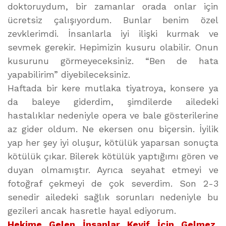
doktoruydum, bir zamanlar orada onlar için
ücretsiz çalışıyordum. Bunlar benim özel
zevklerimdi. İnsanlarla iyi ilişki kurmak ve
sevmek gerekir. Hepimizin kusuru olabilir. Onun
kusurunu görmeyeceksiniz. “Ben de hata
yapabilirim” diyebileceksiniz.
Haftada bir kere mutlaka tiyatroya, konsere ya
da baleye giderdim, şimdilerde ailedeki
hastalıklar nedeniyle opera ve bale gösterilerine
az gider oldum. Ne ekersen onu biçersin. İyilik
yap her şey iyi oluşur, kötülük yaparsan sonuçta
kötülük çıkar. Bilerek kötülük yaptığımı gören ve
duyan olmamıştır. Ayrıca seyahat etmeyi ve
fotoğraf çekmeyi de çok severdim. Son 2-3
senedir ailedeki sağlık sorunları nedeniyle bu
gezileri ancak hasretle hayal ediyorum.
Hekime Gelen İnsanlar Keyif İçin Gelmez,