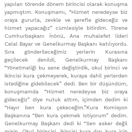
yapılan törende dönem birincisi olarak konuşma
yapmıştım. Konuşmamı, “Hizmet neredeyse biz
oraya gururla, zevkle ve şerefle gideceğiz ve
hizmet yapacağız” cümlesiyle bitirdim. Törene
Cumhurbaşkanı İnönü, Ana muhalefet lideri
Celal Bayar ve Genelkurmay Başkanı katılıyordu.
Sıra gönderileceğimiz yerlerin Kurasına
geçilecek denildi, Genelkurmay Başkanı
“Yönetmeliği bu sene değiştirdik, okul birinci ve
ikincisi kura çekmeyerek, kuraya dahil yerlerden
istediğine gidebilecek” dedi. Ben bir düşündüm,
konuşmamda “Hizmet neredeyse biz oraya
gideceğiz” diye nutuk attım, içimden dedim ki
“Hayır ben kura çekeceğim.”Kura Komisyon
Başkanına “Ben kura çekmek istiyorum” dedim.
Genelkurmay Başkanı dedi ki “Sen asker değil
misin, Okul birincisi, ikincisi kura dışı kura için