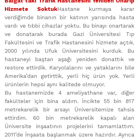
Balgat’taki Trafik Hastanesini Yeniden Onarıp
Hizmete Soktuk
Hastane kurmaya karar
verdiğimde binanın bir katının yarısında hasta
vardı ve tıbbi cihazlar yoktu. Bu binayı onartarak
ve donatarak burada Gazi Üniversitesi Tıp
Fakültesini ve Trafik Hastanesini hizmete açtık.
2000 yılında Ufuk Üniversitesini kurduk. Bu
hastaneyi baştan aşağı yeniden donattık ve
restore ettirdik. Karyolalarını ve yataklarını bile
Amerika’dan getirttik, yerli hiç ürün yok. Yerli
ürünlerin hepsi aynı kalitede olmuyor.
Bu hastanemizde 4 ameliyathane var, diğer
fakülteler için bina aldım. İncikte 55 bin 817
metrekarelik bir arsayı Üniversitemize tahsis
ettirdim. 60 bin metrekarelik kapalı alan
Üniversite inşaatının projelerini tamamlattım.
2011’de İnşaata başlanmak üzere hazırdır. Ayrıca