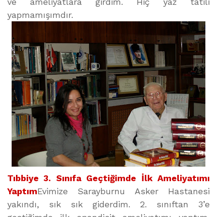
ve ameliyatlara girdim. Hiç yaz tatili
yapmamışımdır.
Tıbbiye 3. Sınıfa Geçtiğimde İlk Ameliyatımı
Yaptım
Evimize Sarayburnu Asker Hastanesi
yakındı, sık sık giderdim. 2. sınıftan 3’e