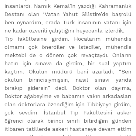
insanlardı. Namık Kemal’in yazdığı Kahramanlık
Destanı olan ‘Vatan Yahut Silistire’de başrolü
ben oynardım, orada Türk insanının vatanı için
ne kadar özverili çalıştığını heyecanla izlerdik.
Tıp fakültesine girdim. Hocalarım mühendis
olmamı çok önerdiler ve istediler, mühendis
mektebi de o dönem çok revaçtaydı. Onların
hatırı için sınava da girdim, bir sual yaptım
kaçtım. Okulun müdürü beni azarladı, “Sen
okulun birincisiymişsin, nasıl sınavı yarıda
bırakıp gidersin” dedi. Doktor olan dayıma,
Doktor ağabeyime ve babamın yakın arkadaşları
olan doktorlara özendiğim için Tıbbiyeye girdim,
çok sevdim. İstanbul Tıp Fakültesini asker
öğrenci olarak birinci sınıfı bitirdiğim günden
itibaren tatillerde askeri hastaneye devam ettim