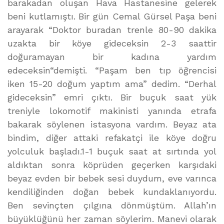
barakadan oluşan Hava Hastanesine gelerek
beni kutlamıştı. Bir gün Cemal Gürsel Paşa beni
arayarak “Doktor buradan trenle 80-90 dakika
uzakta bir köye gideceksin 2-3 saattir
doğuramayan bir kadına yardım
edeceksin“demişti. “Paşam ben tıp öğrencisi
iken 15-20 doğum yaptım ama” dedim. “Derhal
gideceksin” emri çıktı. Bir buçuk saat yük
treniyle lokomotif makinisti yanında etrafa
bakarak söylenen istasyona vardım. Beyaz ata
bindim, diğer attaki refakatçi ile köye doğru
yolculuk başladı.1-1 buçuk saat at sırtında yol
aldıktan sonra köprüden geçerken karşıdaki
beyaz evden bir bebek sesi duydum, eve varınca
kendiliğinden doğan bebek kundaklanıyordu.
Ben sevinçten çılgına dönmüştüm. Allah’ın
büyüklüğünü her zaman söylerim. Manevi olarak