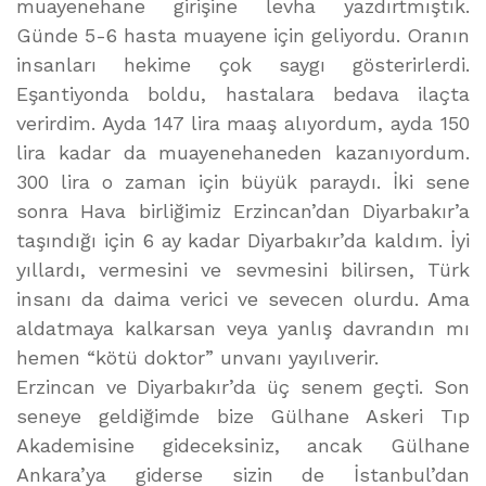
muayenehane girişine levha yazdırtmıştık.
Günde 5-6 hasta muayene için geliyordu. Oranın
insanları hekime çok saygı gösterirlerdi.
Eşantiyonda boldu, hastalara bedava ilaçta
verirdim. Ayda 147 lira maaş alıyordum, ayda 150
lira kadar da muayenehaneden kazanıyordum.
300 lira o zaman için büyük paraydı. İki sene
sonra Hava birliğimiz Erzincan’dan Diyarbakır’a
taşındığı için 6 ay kadar Diyarbakır’da kaldım. İyi
yıllardı, vermesini ve sevmesini bilirsen, Türk
insanı da daima verici ve sevecen olurdu. Ama
aldatmaya kalkarsan veya yanlış davrandın mı
hemen “kötü doktor” unvanı yayılıverir.
Erzincan ve Diyarbakır’da üç senem geçti. Son
seneye geldiğimde bize Gülhane Askeri Tıp
Akademisine gideceksiniz, ancak Gülhane
Ankara’ya giderse sizin de İstanbul’dan