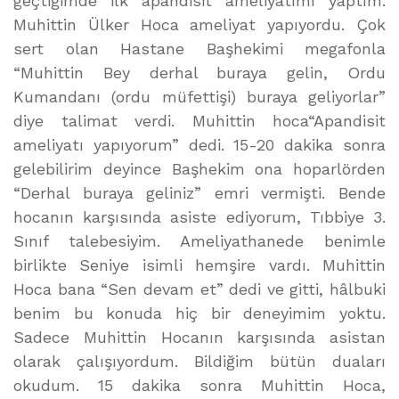
geçtiğimde ilk apandisit ameliyatımı yaptım.
Muhittin Ülker Hoca ameliyat yapıyordu. Çok
sert olan Hastane Başhekimi megafonla
“Muhittin Bey derhal buraya gelin, Ordu
Kumandanı (ordu müfettişi) buraya geliyorlar”
diye talimat verdi. Muhittin hoca“Apandisit
ameliyatı yapıyorum” dedi. 15-20 dakika sonra
gelebilirim deyince Başhekim ona hoparlörden
“Derhal buraya geliniz” emri vermişti. Bende
hocanın karşısında asiste ediyorum, Tıbbiye 3.
Sınıf talebesiyim. Ameliyathanede benimle
birlikte Seniye isimli hemşire vardı. Muhittin
Hoca bana “Sen devam et” dedi ve gitti, hâlbuki
benim bu konuda hiç bir deneyimim yoktu.
Sadece Muhittin Hocanın karşısında asistan
olarak çalışıyordum. Bildiğim bütün duaları
okudum. 15 dakika sonra Muhittin Hoca,