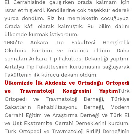
El Cerrahisinde çalışırken orada kalmam için
ısrar etmişlerdi. Kendilerine çok teşekkür ederek
yurda döndüm. Biz bu memleketin çocuğuyuz.
Orada kâfi olarak kalmıştık. Bu bilim dalını
ülkemde kurmak istiyordum.
1965’te Ankara Tıp Fakültesi Hemşirelik
Okulunu kurdum ve müdürü oldum. Daha
sonraları Ankara Tıp Fakültesi Dekanlığı yaptım.
Antalya Tıp Fakültesinin kurulmasını sağlayarak
Fakültenin ilk kurucu dekanı oldum.
Ülkemizde İlk Akdeniz ve Ortadoğu Ortopedi
ve Travmatoloji Kongresini Yaptım
Türk
Ortopedi ve Travmatoloji Derneği, Türkiye
Sakatların Rehabilitasyonu Derneği, Modern
Cerrahi Eğitim ve Araştırma Derneği ve Türk El
ve Üst Ekstremite Cerrahi Derneklerini kurdum.
Türk Ortopedi ve Travmatoloji Birliği Derneğinin