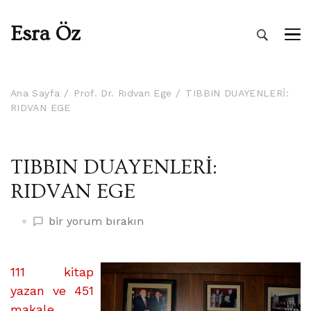
Esra Öz
Ana Sayfa
Prof. Dr. Rıdvan Ege
TIBBIN DUAYENLERİ:
RIDVAN EGE
TIBBIN DUAYENLERİ:
RIDVAN EGE
TIBBIN
bir yorum bırakın
DUAYENLERİ:
RIDVAN
EGE
111 kitap
üzerine
yazan ve 451
makale