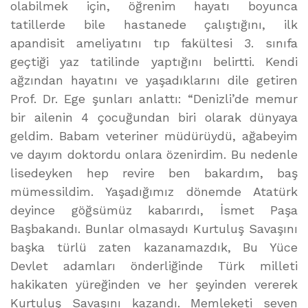
olabilmek için, öğrenim hayatı boyunca
tatillerde bile hastanede çalıştığını, ilk
apandisit ameliyatını tıp fakültesi 3. sınıfa
geçtiği yaz tatilinde yaptığını belirtti. Kendi
ağzından hayatını ve yaşadıklarını dile getiren
Prof. Dr. Ege şunları anlattı: “Denizli’de memur
bir ailenin 4 çocuğundan biri olarak dünyaya
geldim. Babam veteriner müdürüydü, ağabeyim
ve dayım doktordu onlara özenirdim. Bu nedenle
lisedeyken hep revire ben bakardım, baş
mümessildim. Yaşadığımız dönemde Atatürk
deyince göğsümüz kabarırdı, İsmet Paşa
Başbakandı. Bunlar olmasaydı Kurtuluş Savaşını
başka türlü zaten kazanamazdık, Bu Yüce
Devlet adamları önderliğinde Türk milleti
hakikaten yüreğinden ve her şeyinden vererek
Kurtuluş Savaşını kazandı. Memleketi seven