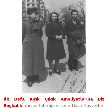
İlk Defa Kırık Çıkık Ameliyatlarına Biz
Başladık
İhtisası bitirdiğim sene Hava Kuvvetleri