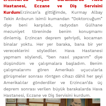
Hastanesi, Eczane ve Diş Servisini
Kurdum
Erzincan’a gittiğimde, Kurmay Albay
Tekin Arıburun isimli kumandan “Doktorcuğum”
diye beni karşıladı, radyodan Gülhane
mezuniyet töreninde benim konuşmamı
dinlemiş. Erzincan deprem şehriydi, kocaman
binalar yoktu. Her yer baraka, bana bir yer
vereceklerini söylediler. Hava Hastanesi
yapmam söylendi, “ben nasıl yaparım” diye
düşündüm ve çalışmalara başladım. Benim
çalışmalarımı gören Amerikalı uçucularla
görüşmeler sonrası röntgen cihazı dâhil her şeyi
Amerikalılar gönderdiler ve Erzincan’da üç
deprem sonrası verilen büyük barakalarda Hava
Hastanesi, Eczane ve Diş Servisini kurdum.