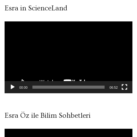
Esra in ScienceLand
Video
oynatıcı
00:00
06:52
Esra Öz ile Bilim Sohbetleri