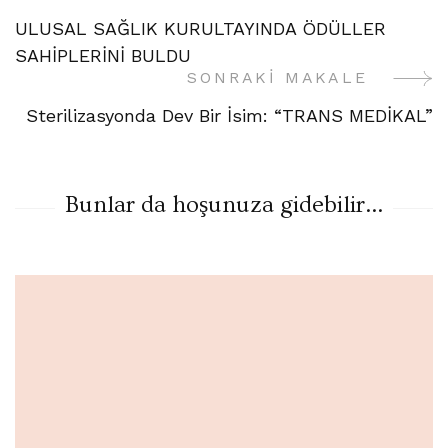
Yazı
ULUSAL SAĞLIK KURULTAYINDA ÖDÜLLER
Gezinme
SAHİPLERİNİ BULDU
SONRAKI MAKALE
Sterilizasyonda Dev Bir İsim: “TRANS MEDİKAL”
Bunlar da hoşunuza gidebilir...