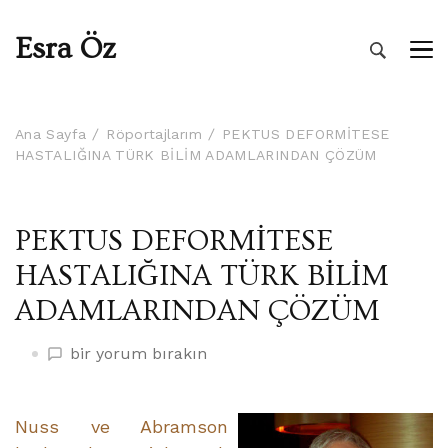
Esra Öz
Ana Sayfa
Röportajlarım
PEKTUS DEFORMİTESE
HASTALIĞINA TÜRK BİLİM ADAMLARINDAN ÇÖZÜM
PEKTUS DEFORMİTESE
HASTALIĞINA TÜRK BİLİM
ADAMLARINDAN ÇÖZÜM
PEKTUS
bir yorum bırakın
DEFORMİTESE
HASTALIĞINA
TÜRK
Nuss ve Abramson