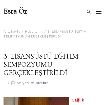
Esra Öz
Ana Sayfa
Haberlerim
3. LİSANSÜSTÜ EĞİTİM
SEMPOZYUMU GERÇEKLEŞTİRİLDİ
3. LİSANSÜSTÜ EĞİTİM
SEMPOZYUMU
GERÇEKLEŞTİRİLDİ
3.
bir yorum bırakın
LİSANSÜSTÜ
EĞİTİM
SEMPOZYUMU
Sağlık