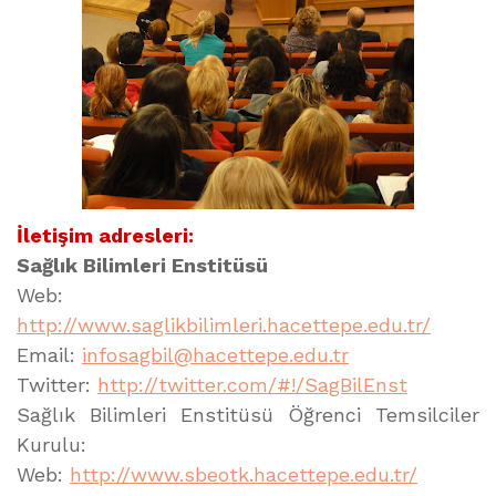
İletişim adresleri:
Sağlık Bilimleri Enstitüsü
Web:
http://www.saglikbilimleri.hacettepe.edu.tr/
Email:
infosagbil@hacettepe.edu.tr
Twitter:
http://twitter.com/#!/SagBilEnst
Sağlık Bilimleri Enstitüsü Öğrenci Temsilciler
Kurulu:
Web:
http://www.sbeotk.hacettepe.edu.tr/