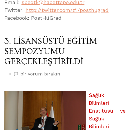
Email:
sbeotk@hacettepe.edu.tr
Twitter:
http://twitter.com/#!/posthugrad
Facebook: PostHüGrad
3. LİSANSÜSTÜ EĞİTİM
SEMPOZYUMU
GERÇEKLEŞTİRİLDİ
3.
bir yorum bırakın
LİSANSÜSTÜ
EĞİTİM
SEMPOZYUMU
Sağlık
GERÇEKLEŞTİRİLDİ
Bilimleri
üzerine
Enstitüsü ve
Sağlık
Bilimleri