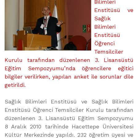
GERÇEKLEŞTİRİLDİ
Bilimleri
üzerine
Enstitüsü ve
Sağlık
Bilimleri
Enstitüsü
Öğrenci
Temsilciler
Kurulu tarafından düzenlenen 3. Lisansüstü
Eğitim Sempozyumu’nda öğrencilere eğitici
bilgiler verilirken, yapılan anket ile sorunlar dile
getirildi.
Sağlık Bilimleri Enstitüsü ve Sağlık Bilimleri
Enstitüsü Öğrenci Temsilciler Kurulu tarafından
düzenlenen 3. Lisansüstü Eğitim Sempozyumu
8 Aralık 2010 tarihinde Hacettepe Üniversitesi
Kültür Merkezinde yapıldı. 232 öğretim üyesi ve