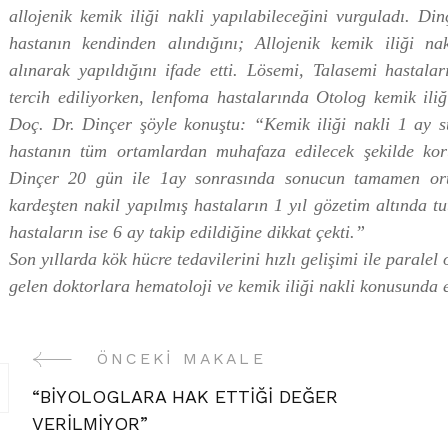
allojenik kemik iliği nakli yapılabileceğini vurguladı. Din
hastanın kendinden alındığını; Allojenik kemik iliği na
alınarak yapıldığını ifade etti. Lösemi, Talasemi hastalar
tercih ediliyorken, lenfoma hastalarında Otolog kemik iliği
Doç. Dr. Dinçer şöyle konuştu: “Kemik iliği nakli 1 ay sü
hastanın tüm ortamlardan muhafaza edilecek şekilde ko
Dinçer 20 gün ile 1ay sonrasında sonucun tamamen ortay
kardeşten nakil yapılmış hastaların 1 yıl gözetim altında t
hastaların ise 6 ay takip edildiğine dikkat çekti.”
Son yıllarda kök hücre tedavilerini hızlı gelişimi ile parale
gelen doktorlara hematoloji ve kemik iliği nakli konusunda eğ
ÖNCEKI MAKALE
Yazı
“BİYOLOGLARA HAK ETTİĞİ DEĞER
Gezinme
VERİLMİYOR”