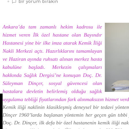
ÖZEL
bir yorum bırakın
HASTANEDE
BİR
İLK:KEMİK
Ankara’da tam zamanlı hekim kadrosu ile
İLİĞİ
hizmet veren İlk özel hastane olan Bayındır
NAKLİ
MERKEZİ
Hastanesi yine bir ilke imza atarak Kemik İliği
üzerine
Nakli Merkezi açtı. Hazırlıklarını tamamlayan
ve Haziran ayında ruhsatı alınan merkez hasta
kabulüne başladı. Merkezin çalışmaları
hakkında Sağlık Dergisi’ne konuşan Doç. Dr.
Süleyman Dinçer, sosyal güvencesi olan
hastalara devletin belirlemiş olduğu sağlık
uygulama tebliği fiyatlarından fark alınmaksızın hizmet verdi
Kemik iliği naklinin klasikleşmiş deneysel bir tedavi yönt
Dinçer 1960’larda başlanan yöntemin her geçen gün tıbbi yen
Doç. Dr. Dinçer, ilk defa bir özel hastanenin kemik iliği nak