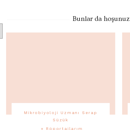
Bunlar da hoşunuza 
Mikrobiyoloji Uzmanı Serap
Süzük
Röportajlarım