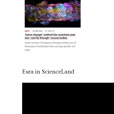
Esra in ScienceLand
Video
oynatıcı