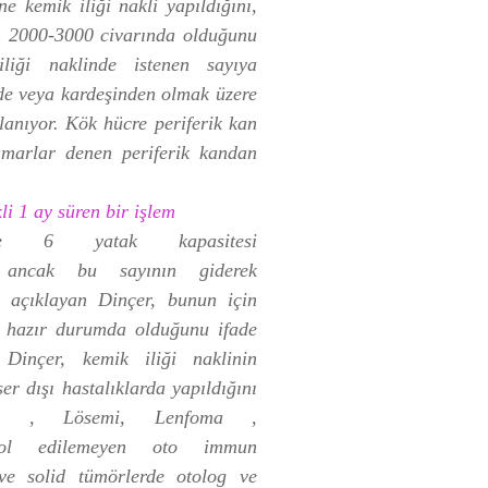
e kemik iliği nakli yapıldığını,
ın 2000-3000 civarında olduğunu
iği naklinde istenen sayıya
nde veya kardeşinden olmak üzere
lanıyor. Kök hücre periferik kan
amarlar denen periferik kandan
li 1 ay süren bir işlem
inde 6 yatak kapasitesi
 ancak bu sayının giderek
ni açıklayan Dinçer, bunun için
ın hazır durumda olduğunu ifade
 Dinçer, kemik iliği naklinin
er dışı hastalıklarda yapıldığını
ek , Lösemi, Lenfoma ,
ntrol edilemeyen oto immun
 ve solid tümörlerde otolog ve