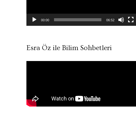
00:00
06:52
Esra Öz ile Bilim Sohbetleri