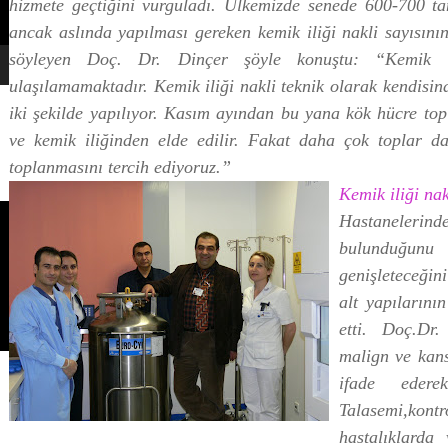
hizmete geçtiğini vurguladı. Ülkemizde senede 600-700 tan
ancak aslında yapılması gereken kemik iliği nakli sayısın
söyleyen Doç. Dr. Dinçer şöyle konuştu: “Kemik il
ulaşılamamaktadır. Kemik iliği nakli teknik olarak kendisi
iki şekilde yapılıyor. Kasım ayından bu yana kök hücre top
ve kemik iliğinden elde edilir. Fakat daha çok toplar d
toplanmasını tercih ediyoruz.”
Kemik iliği nak
Hastaneler
bulunduğunu
genişleteceği
alt yapıların
etti. Doç.Dr.
malign ve kans
ifade eder
Talasemi,ko
hastalıklarda