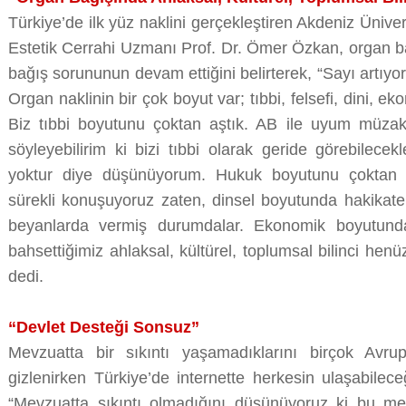
Türkiye’de ilk yüz naklini gerçekleştiren Akdeniz Üniver
Estetik Cerrahi Uzmanı Prof. Dr. Ömer Özkan, organ b
bağış sorununun devam ettiğini belirterek, “Sayı artıyo
Organ naklinin bir çok boyut var; tıbbi, felsefi, dini, e
Biz tıbbi boyutunu çoktan aştık. AB ile uyum müzak
söyleyebilirim ki bizi tıbbi olarak geride görebilec
yoktur diye düşünüyorum. Hukuk boyutunu çoktan 
sürekli konuşuyoruz zaten, dinsel boyutunda hakikaten
beyanlarda vermiş durumdalar. Ekonomik boyutunda
bahsettiğimiz ahlaksal, kültürel, toplumsal bilinci hen
dedi.
“Devlet Desteği Sonsuz”
Mevzuatta bir sıkıntı yaşamadıklarını birçok Avr
gizlenirken Türkiye’de internette herkesin ulaşabilece
“Mevzuatta sıkıntı olmadığını düşünüyoruz ki bu mev