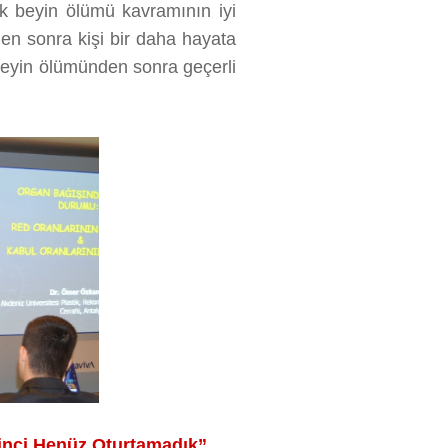
ek beyin ölümü kavramının iyi
den sonra kişi bir daha hayata
beyin ölümünden sonra geçerli
linci Henüz Oturtamadık”