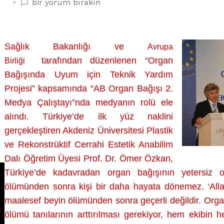
ORGAN
bir yorum bırakın
BAĞIŞI
HABERCİLİĞİ,
BASIN
Sağlık Bakanlığı ve
Avrupa
MERCEĞİ
tarafından düzenlenen “Organ
Birliği
ALTINDA
üzerine
Bağışında Uyum için Teknik Yardım
Projesi” kapsamında “AB Organ Bağışı 2.
Medya Çalıştayı”nda medyanın rolü ele
alındı. Türkiye’de ilk yüz naklini
gerçekleştiren Akdeniz Üniversitesi Plastik
ve Rekonstrüktif Cerrahi Estetik Anabilim
Dalı Öğretim Üyesi Prof. Dr. Ömer Özkan,
Türkiye’de kadavradan organ bağışının yetersiz o
ölümünden sonra kişi bir daha hayata dönemez. ‘Allah
maalesef beyin ölümünden sonra geçerli değildir. Orga
ölümü tanılarının arttırılması gerekiyor, hem ekibin