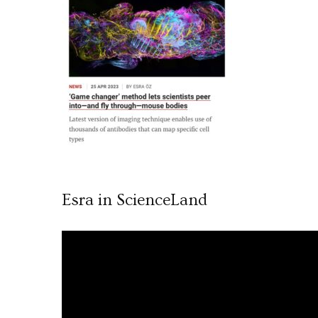
Esra in ScienceLand
Video
oynatıcı