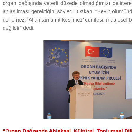
organ bağışında yeterli düzede olmadığımızı belirter
anlaşılması gerektiğini söyledi. Özkan, “Beyin ölümün
dönemez. ‘Allah’tan ümit kesilmez’ cümlesi, maalesef 
değildir” dedi.
“Organ Bağışında Ahlaksal, Kültürel, Toplumsal Bi