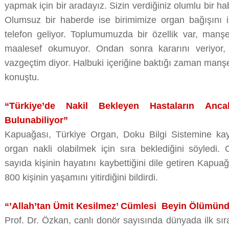
yapmak için bir aradayız. Sizin verdiğiniz olumlu bir h
Olumsuz bir haberde ise birimimize organ bağışını ip
telefon geliyor. Toplumumuzda bir özellik var, manşe
maalesef okumuyor. Ondan sonra kararını veriyor,
vazgeçtim diyor. Halbuki içeriğine baktığı zaman manşetl
konuştu.
“Türkiye’de Nakil Bekleyen Hastaların An
Bulunabiliyor”
Kapuağası, Türkiye Organ, Doku Bilgi Sistemine kayı
organ nakli olabilmek için sıra beklediğini söyledi.
sayıda kişinin hayatını kaybettiğini dile getiren Kapua
800 kişinin yaşamını yitirdiğini bildirdi.
“’Allah’tan Ümit Kesilmez’ Cümlesi Beyin Ölümünde
Prof. Dr. Özkan, canlı donör sayısında dünyada ilk sı