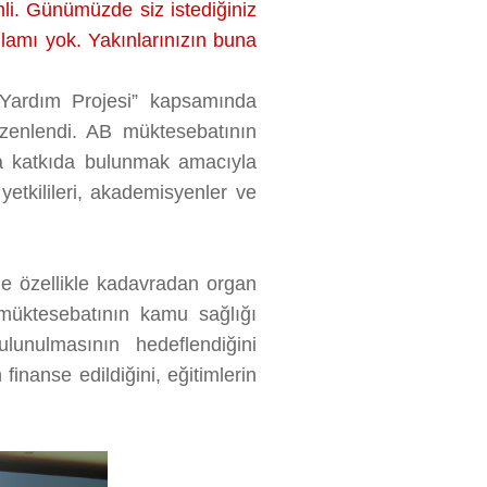
li. Günümüzde siz istediğiniz
nlamı yok. Yakınlarınızın buna
 Yardım Projesi” kapsamında
zenlendi. AB müktesebatının
a katkıda bulunmak amacıyla
yetkilileri, akademisyenler ve
’de özellikle kadavradan organ
 müktesebatının kamu sağlığı
unulmasının hedeflendiğini
inanse edildiğini, eğitimlerin