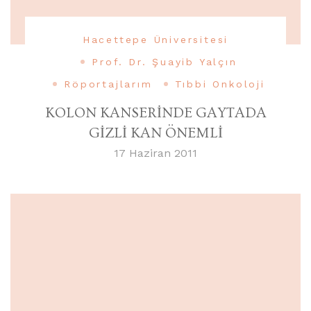
Hacettepe Üniversitesi
Prof. Dr. Şuayib Yalçın
Röportajlarım
Tıbbi Onkoloji
KOLON KANSERİNDE GAYTADA
GİZLİ KAN ÖNEMLİ
17 Haziran 2011