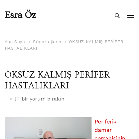
Esra Öz
Ana Sayfa
Röportajlarım
ÖKSÜZ KALMIŞ PERİFER
HASTALIKLARI
ÖKSÜZ KALMIŞ PERİFER
HASTALIKLARI
ÖKSÜZ
bir yorum bırakın
KALMIŞ
PERİFER
HASTALIKLARI
Periferik
üzerine
damar
cerrahisinin