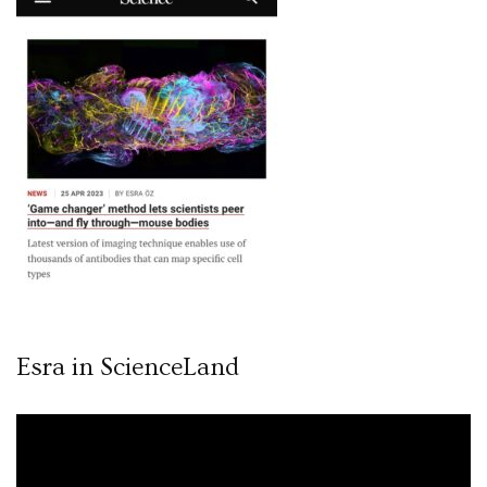
Esra in ScienceLand
Video
oynatıcı