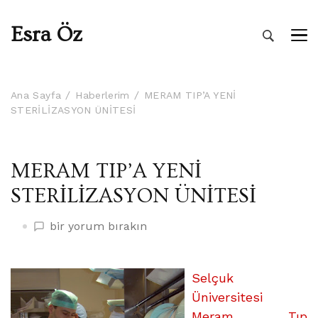
Esra Öz
Ana Sayfa
Haberlerim
MERAM TIP’A YENİ
STERİLİZASYON ÜNİTESİ
MERAM TIP’A YENİ
STERİLİZASYON ÜNİTESİ
MERAM
bir yorum bırakın
TIP’A
YENİ
STERİLİZASYON
Selçuk
ÜNİTESİ
Üniversitesi
üzerine
Meram Tıp