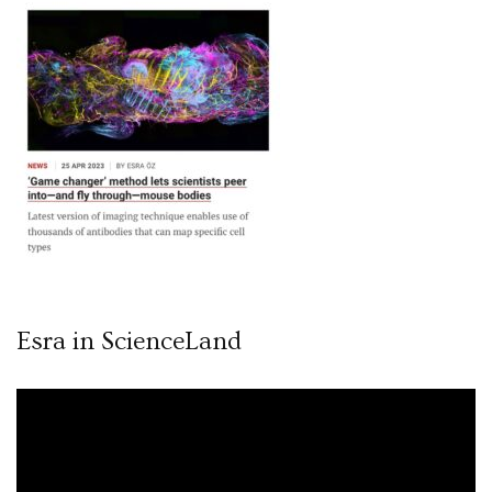
Esra in ScienceLand
Video
oynatıcı