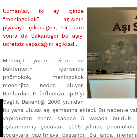
MI?
Uzmanlar, iki ay içinde
üzerine
“meningokok” aşısının
piyasaya çıkacağını, bir süre
sonra da Bakanlığın bu aşıyı
ücretsiz yapacağını açıkladı.
Menenjit yapan virüs ve
bakterilerin içerisinde
pnömokok, meningokok
menenjite neden oluyor.
Bunlardan. H. influenza tip B’yi
Sağlık Bakanlığı 2006 yılından
bu yana ulusal aşı şemasına ekledi. Bu nedenle vak
yapıldıktan sonra sadece 5 vakada bulduk. 
aşılanmamış çocuklar. 2005 yılında pnömokok 
çocuklara yapılmaya başlandı. Şu anda menenji