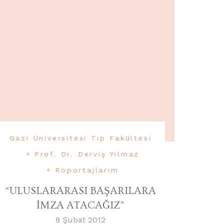
Gazi Üniversitesi Tıp Fakültesi
Prof. Dr. Derviş Yılmaz
Röportajlarım
“ULUSLARARASI BAŞARILARA
İMZA ATACAĞIZ”
8 Şubat 2012