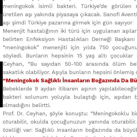
meningokok isimli bakteri. Türkiye’de görülen 
üretilen aşı yakında piyasaya çıkacak. Sanofi Avent
aşı şimdi Türkiye pazarına girmek için gün sayıyor
Menenjit hastalığının iki türü için uygulanan aşılar
belirten Enfeksiyon Hastalıkları Derneği Başkan
“meningokok” menenjiti için yılda 750 çocuğunu
söyledi. Bunların hepsinin 15 yaş altı çocuklar
Ceyhan, “Bu sayıdan 50-100 arasında ölüm bek
sakatlık olabiliyor. Aşıyla bunların hepsini önlemiş
“Meningokok Sağlıklı İnsanların Boğazında Da B
Bebeklerde 9 aydan itibaren aşının yapılabileceğin
bakteri solunum yoluyla bulaştığı için, aşıdan
olmadığını belirtti.
Prof. Dr. Ceyhan, şöyle konuştu: “Meningokoklu b
oturabilir, okulda çocuğunuzun yanında oturabilir.
özelliği var: Sağlıklı insanların boğazında da büyü