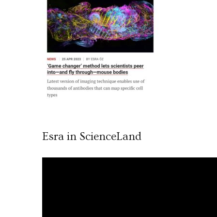
Esra in ScienceLand
Video
oynatıcı