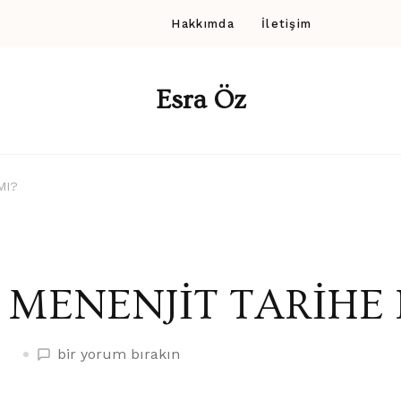
Hakkımda
İletişim
Esra Öz
MI?
MENENJİT TARİHE
MENENJİT
bir yorum bırakın
TARİHE
KARIŞACAK