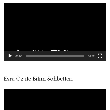
Video
oynatıcı
00:00
06:52
Esra Öz ile Bilim Sohbetleri