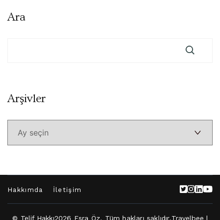
Ara
Arşivler
Arşivler
Hakkımda
İletişim
© Telif Hakkı2026
Esra Öz
. Tüm hakları saklıdır.
Travelbee |