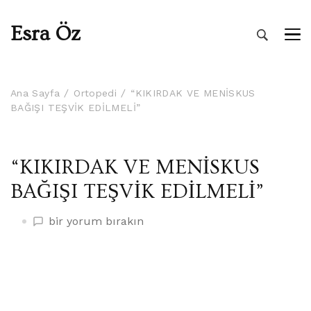
Esra Öz
Ana Sayfa
Ortopedi
“KIKIRDAK VE MENİSKUS
BAĞIŞI TEŞVİK EDİLMELİ”
“KIKIRDAK VE MENİSKUS
BAĞIŞI TEŞVİK EDİLMELİ”
“KIKIRDAK
bir yorum bırakın
VE
MENİSKUS
BAĞIŞI
TEŞVİK
EDİLMELİ”