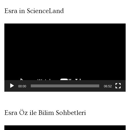
Esra in ScienceLand
Video
oynatıcı
00:00
06:52
Esra Öz ile Bilim Sohbetleri