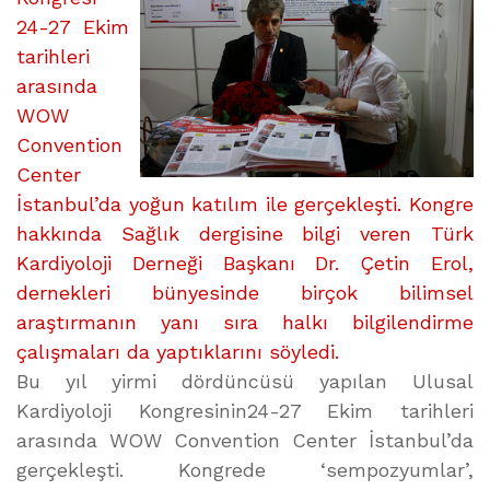
24-27 Ekim
tarihleri
arasında
WOW
Convention
Center
İstanbul’da yoğun katılım ile gerçekleşti. Kongre
hakkında Sağlık dergisine bilgi veren Türk
Kardiyoloji Derneği Başkanı Dr. Çetin Erol,
dernekleri bünyesinde birçok bilimsel
araştırmanın yanı sıra halkı bilgilendirme
çalışmaları da yaptıklarını söyledi.
Bu yıl yirmi dördüncüsü yapılan Ulusal
Kardiyoloji Kongresinin24-27 Ekim tarihleri
arasında WOW Convention Center İstanbul’da
gerçekleşti. Kongrede ‘sempozyumlar’,