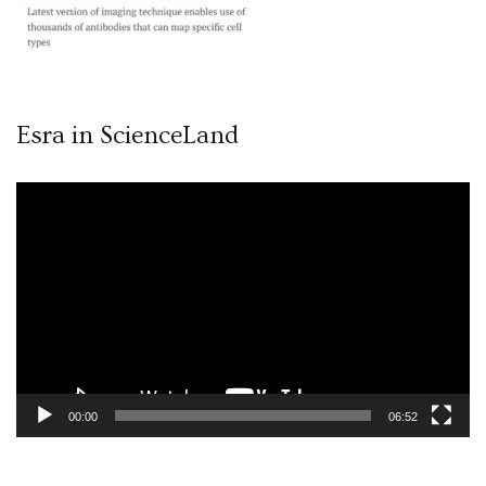
Esra in ScienceLand
Video
oynatıcı
00:00
06:52