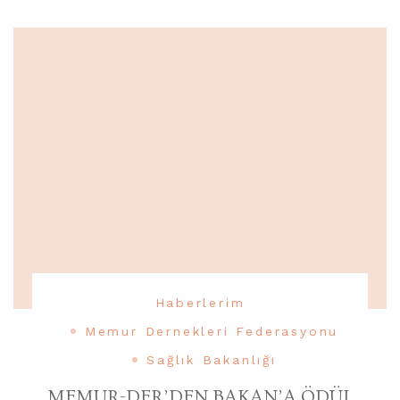
Haberlerim
Memur Dernekleri Federasyonu
Sağlık Bakanlığı
MEMUR-DER’DEN BAKAN’A ÖDÜL