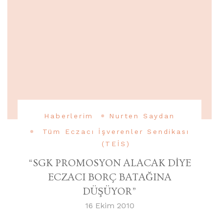
Haberlerim
Nurten Saydan
Tüm Eczacı İşverenler Sendikası
(TEİS)
“SGK PROMOSYON ALACAK DİYE
ECZACI BORÇ BATAĞINA
DÜŞÜYOR”
16 Ekim 2010