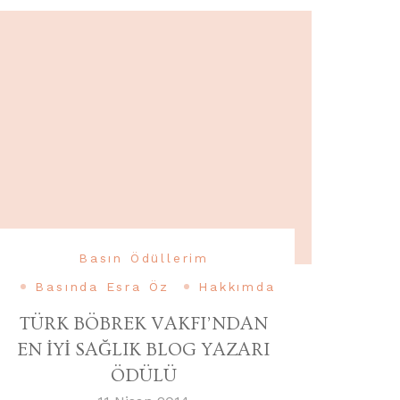
Basın Ödüllerim
Basında Esra Öz
Hakkımda
TÜRK BÖBREK VAKFI’NDAN
EN İYİ SAĞLIK BLOG YAZARI
ÖDÜLÜ