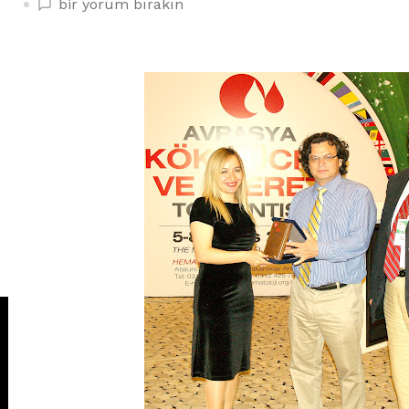
HEMATOLOGLARDAN
bir yorum bırakın
SAĞLIK
DERGİSİ’NE
ÖDÜL
üzerine