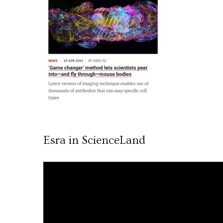
Esra in ScienceLand
Video
oynatıcı