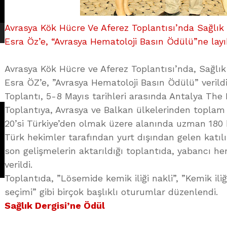
Avrasya Kök Hücre Ve Aferez Toplantısı’nda Sağlık D
Esra Öz’e, “Avrasya Hematoloji Basın Ödülü”ne lay
Avrasya Kök Hücre ve Aferez Toplantısı’nda, Sağlık 
Esra ÖZ’e, ”Avrasya Hematoloji Basın Ödülü” verildi
Toplantı, 5-8 Mayıs tarihleri arasında Antalya The
Toplantıya, Avrasya ve Balkan ülkelerinden toplam 
20’si Türkiye’den olmak üzere alanında uzman 180 
Türk hekimler tarafından yurt dışından gelen katıl
son gelişmelerin aktarıldığı toplantıda, yabancı h
verildi.
Toplantıda, ”Lösemide kemik iliği nakli”, ”Kemik iliğ
seçimi” gibi birçok başlıklı oturumlar düzenlendi.
Sağlık Dergisi’ne Ödül