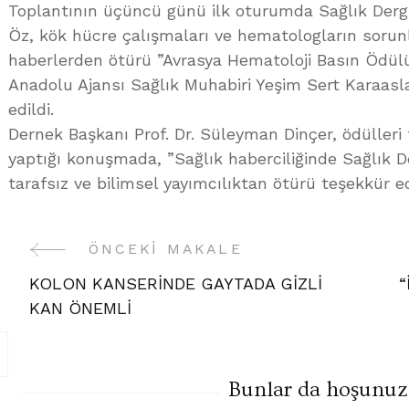
Toplantının üçüncü günü ilk oturumda Sağlık Dergis
Öz, kök hücre çalışmaları ve hematologların sorunla
haberlerden ötürü ”Avrasya Hematoloji Basın Ödülü
Anadolu Ajansı Sağlık Muhabiri Yeşim Sert Karaasl
edildi.
Dernek Başkanı Prof. Dr. Süleyman Dinçer, ödülleri
yaptığı konuşmada, ”Sağlık haberciliğinde Sağlık De
tarafsız ve bilimsel yayımcılıktan ötürü teşekkür 
ÖNCEKI MAKALE
Yazı
KOLON KANSERİNDE GAYTADA GİZLİ
“
Gezinme
KAN ÖNEMLİ
Bunlar da hoşunuza 