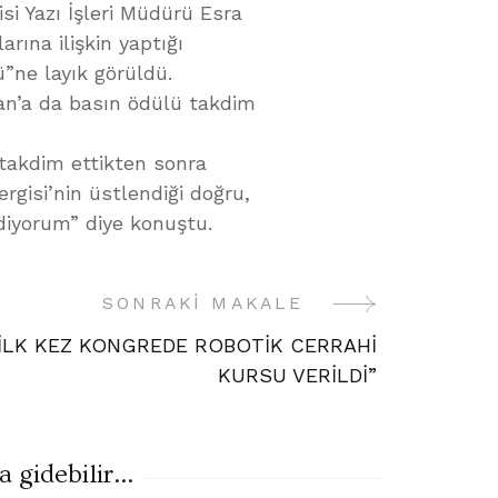
i Yazı İşleri Müdürü Esra
rına ilişkin yaptığı
”ne layık görüldü.
an’a da basın ödülü takdim
 takdim ettikten sonra
rgisi’nin üstlendiği doğru,
ediyorum” diye konuştu.
SONRAKI MAKALE
İLK KEZ KONGREDE ROBOTİK CERRAHİ
KURSU VERİLDİ”
gidebilir...