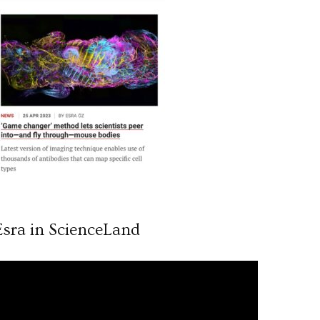
Esra in ScienceLand
ideo
ynatıcı