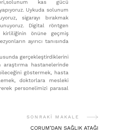
leri,solunum kas gücü
ri yapıyoruz. Uykuda solunum
luyoruz, sigarayı bırakmak
unuyoruz. Digital röntgen
kirliliğinin önüne geçmiş
zyonların ayırıcı tanısında
usunda gerçekleştirdiklerini
m araştırma hastanelerinde
bileceğini göstermek, hasta
lemek, doktorlara mesleki
erek personelimizi parasal
SONRAKI MAKALE
ÇORUM’DAN SAĞLIK ATAĞI