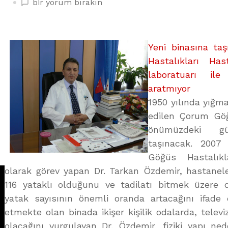
HEKİMLER
bir yorum bırakın
YENİLİKLERİ
BELİRLİYOR
üzerine
Yeni binasına t
Hastalıkları Has
laboratuarı ile
aratmıyor
1950 yılında yığma
edilen Çorum Göğ
önümüzdeki gü
taşınacak. 2007
Göğüs Hastalıkl
olarak görev yapan Dr. Tarkan Özdemir, hastanele
116 yataklı olduğunu ve tadilatı bitmek üzere o
yatak sayısının önemli oranda artacağını ifade 
etmekte olan binada ikişer kişilik odalarda, telev
olacağını vurgulayan Dr. Özdemir, fiziki yapı ned