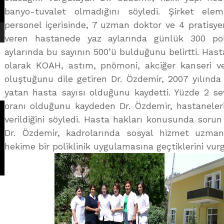
banyo-tuvalet olmadığını söyledi. Şirket elem
personel içerisinde, 7 uzman doktor ve 4 pratisy
veren hastanede yaz aylarında günlük 300 polik
aylarında bu sayının 500’ü bulduğunu belirtti. Hasta
olarak KOAH, astım, pnömoni, akciğer kanseri v
oluştuğunu dile getiren Dr. Özdemir, 2007 yılında 
yatan hasta sayısı olduğunu kaydetti. Yüzde 2 s
oranı olduğunu kaydeden Dr. Özdemir, hastanele
verildiğini söyledi. Hasta hakları konusunda sorun
Dr. Özdemir, kadrolarında sosyal hizmet uzma
hekime bir poliklinik uygulamasına geçtiklerini vurg