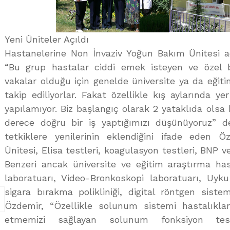
Yeni Üniteler Açıldı
Hastanelerine Non İnvaziv Yoğun Bakım Ünitesi aç
“Bu grup hastalar ciddi emek isteyen ve özel 
vakalar olduğu için genelde üniversite ya da eğit
takip ediliyorlar. Fakat özellikle kış aylarında y
yapılamıyor. Biz başlangıç olarak 2 yataklıda olsa 
derece doğru bir iş yaptığımızı düşünüyoruz” de
tetkiklere yenilerinin eklendiğini ifade eden 
Ünitesi, Elisa testleri, koagulasyon testleri, BNP v
Benzeri ancak üniversite ve eğitim araştırma h
laboratuarı, Video-Bronkoskopi laboratuarı, Uyku l
sigara bırakma polikliniği, digital röntgen sistem
Özdemir, “Özellikle solunum sistemi hastalıkla
etmemizi sağlayan solunum fonksiyon tes