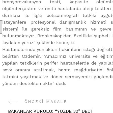
bronşprovakasyon testi, kapasite ölçüm
ölçümleri,astım ve rinitli hastalarda alerji testle
durması ile ilgili polisomnografi tetkiki uygu
isteyenlere profesyonel danışmanlık hizmeti s
sistemi ile gereksiz film basımının ve çevre 
bulunmaktayız. Bronkoskopiden özellikle şüpheli le
faydalanıyoruz” şeklinde konuştu.
Hastanelerinde yenilikleri hekimlerin isteği doğrult
belirten Özdemir, “Amacımız üniversite ve eğiti
yapılan tetkiklerin perifer hastanelerde de yapıla
sevk oranını azaltmak, hasta mağduriyetini ön
tatmini yaşatmak ve döner sermayemizi güçlendir
yönden desteklemektir” dedi.
ÖNCEKI MAKALE
Yazı
BAKANLAR KURULU: “YÜZDE 30” DEDİ