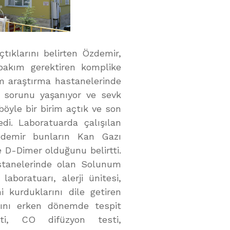
tıklarını belirten Özdemir,
bakım gerektiren komplike
im araştırma hastanelerinde
er sorunu yaşanıyor ve sevk
böyle bir birim açtık ve son
di. Laboratuarda çalışılan
Özdemir bunların Kan Gazı
e D-Dimer olduğunu belirtti.
astanelerinde olan Solunum
aboratuarı, alerji ünitesi,
i kurduklarını dile getiren
rını erken dönemde tespit
ti, CO difüzyon testi,