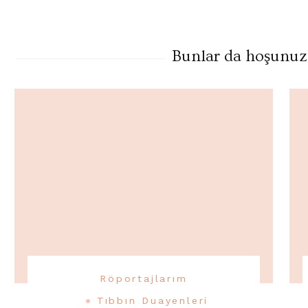
Gezinme
Bunlar da hoşunuza 
Röportajlarım
Tıbbın Duayenleri