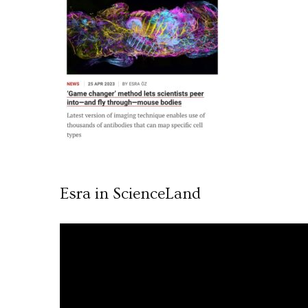
Esra in ScienceLand
Video
oynatıcı