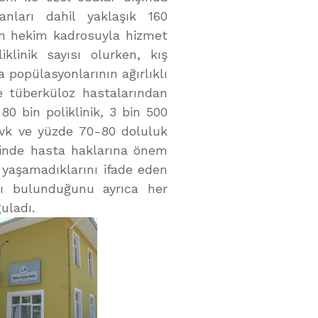
anları dahil yaklaşık 160
en hekim kadrosuyla hizmet
linik sayısı olurken, kış
 popülasyonlarının ağırlıklı
e tüberküloz hastalarından
80 bin poliklinik, 3 bin 500
evk ve yüzde 70-80 doluluk
rinde hasta haklarına önem
 yaşamadıklarını ifade eden
nı bulunduğunu ayrıca her
uladı.