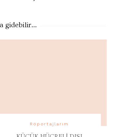
gidebilir...
Röportajlarım
KÜÇÜK HÜCRELİ DIŞI