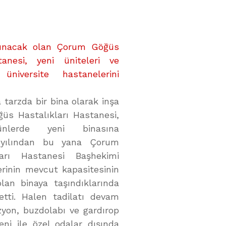
aşınacak olan Çorum Göğüs
tanesi, yeni üniteleri ve
 üniversite hastanelerini
 tarzda bir bina olarak inşa
üs Hastalıkları Hastanesi,
nlerde yeni binasına
 yılından bu yana Çorum
arı Hastanesi Başhekimi
rinin mevcut kapasitesinin
lan binaya taşındıklarında
etti. Halen tadilatı devam
izyon, buzdolabı ve gardırop
eni ile özel odalar dışında