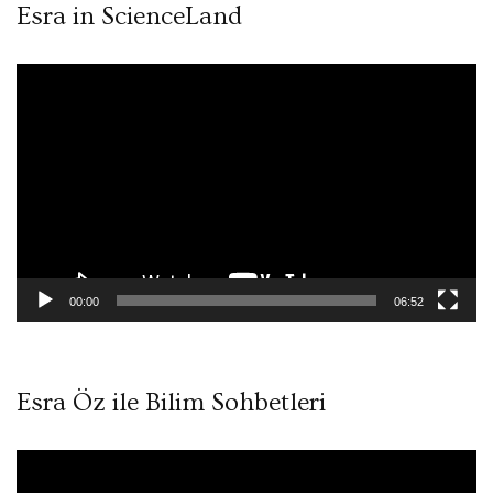
Esra in ScienceLand
Video
oynatıcı
00:00
06:52
Esra Öz ile Bilim Sohbetleri