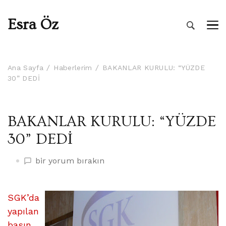
Esra Öz
Ana Sayfa
Haberlerim
BAKANLAR KURULU: “YÜZDE
30” DEDİ
BAKANLAR KURULU: “YÜZDE
30” DEDİ
BAKANLAR
bir yorum bırakın
KURULU:
“YÜZDE
30”
SGK’da
DEDİ
yapılan
üzerine
basın