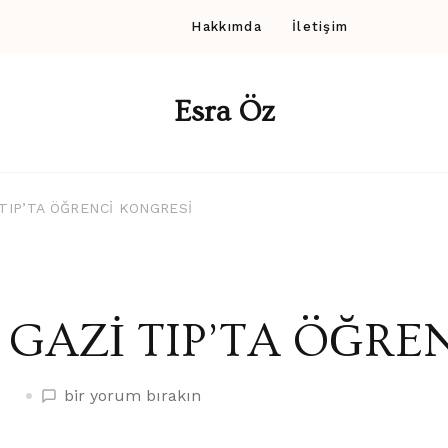
Hakkımda
İletişim
Esra Öz
 TIP’TA ÖĞRENCİ KONGRESİ
GAZİ TIP’TA ÖĞRE
GAZİ
bir yorum bırakın
TIP’TA
ÖĞRENCİ