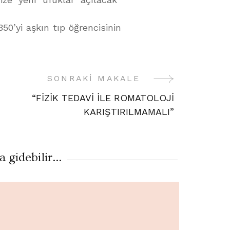
50’yi aşkın tıp öğrencisinin
SONRAKI MAKALE
“FİZİK TEDAVİ İLE ROMATOLOJİ
KARIŞTIRILMAMALI”
gidebilir...