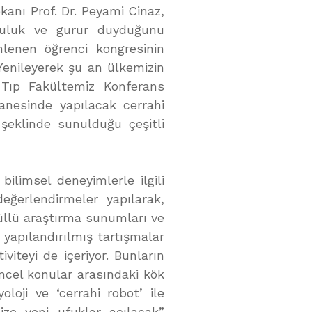
kanı Prof. Dr. Peyami Cinaz,
luluk ve gurur duyduğunu
enlenen öğrenci kongresinin
“Yenileyerek şu an ülkemizin
 Tıp Fakültemiz Konferans
anesinde yapılacak cerrahi
 şeklinde sunulduğu çeşitli
bilimsel deneyimlerle ilgili
değerlendirmeler yapılarak,
üllü araştırma sunumları ve
 yapılandırılmış tartışmalar
iviteyi de içeriyor. Bunların
üncel konular arasındaki kök
oloji ve ‘cerrahi robot’ ile
mize yeni ufuklar açılacak”