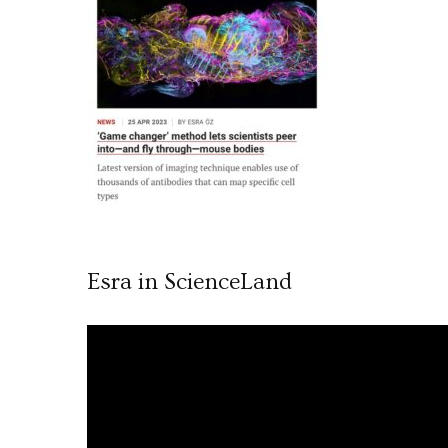
Esra in ScienceLand
Video
oynatıcı