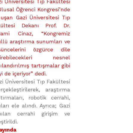
i Üniversitesi Tıp Fakültesi
Ulusal Öğrenci Kongresi’nde
uşan Gazi Üniversitesi Tıp
kültesi Dekanı Prof. Dr.
yami Cinaz, “Kongremiz
llü araştırma sunumları ve
şüncelerini özgürce dile
tirebilecekleri nesnel
ılandırılmış tartışmalar gibi
i de içeriyor” dedi.
i Üniversitesi Tıp Fakültesi
ekleştirilerek, araştırma
ırmaları, robotik cerrahi,
ları ele alındı. Ayrıca; Gazi
pılan cerrahi girişim ve
tirildi.
Yayında