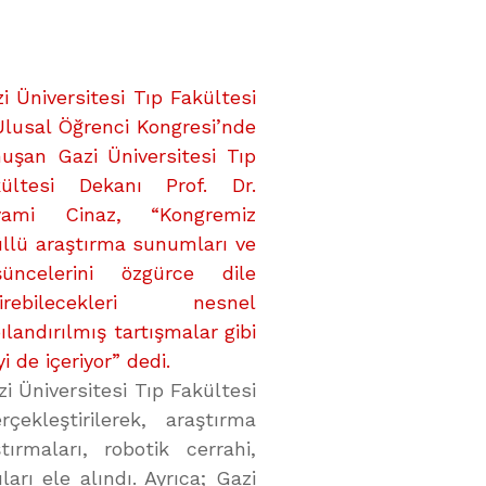
i Üniversitesi Tıp Fakültesi
Ulusal Öğrenci Kongresi’nde
uşan Gazi Üniversitesi Tıp
kültesi Dekanı Prof. Dr.
yami Cinaz, “Kongremiz
llü araştırma sunumları ve
şüncelerini özgürce dile
tirebilecekleri nesnel
ılandırılmış tartışmalar gibi
i de içeriyor” dedi.
i Üniversitesi Tıp Fakültesi
ekleştirilerek, araştırma
ırmaları, robotik cerrahi,
ları ele alındı. Ayrıca; Gazi