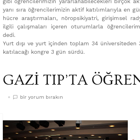
gibi öğrencilerimizin yararlanabilecekleri birçok akt
yanı sıra öğrencilerimizin aktif katılımlarıyla en g
hücre araştırmaları, nöropsikiyatri, girişimsel rady
ilgili çalışmaları içeren oturumlarla öğrencileri
dedi.
Yurt dışı ve yurt içinden toplam 34 üniversiteden 3
katılacağı kongre 3 gün sürdü.
GAZİ TIP’TA ÖĞRE
GAZİ
bir yorum bırakın
TIP’TA
ÖĞRENCİ
KONGRESİ
üzerine