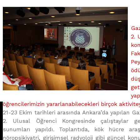
KONGRESİ
üzerine
Gaz
2. 
kon
Fa
Pe
ödü
dü
ge
yap
öğrencilerimizin yararlanabilecekleri birçok aktivitey
21-23 Ekim tarihleri arasında Ankara’da yapılan Gaz
2. Ulusal Öğrenci Kongresinde çalıştaylar gerç
sunumları yapıldı. Toplantıda, kök hücre araşt
nöropsikiyatri, girişimsel radyoloji gibi güncel konu