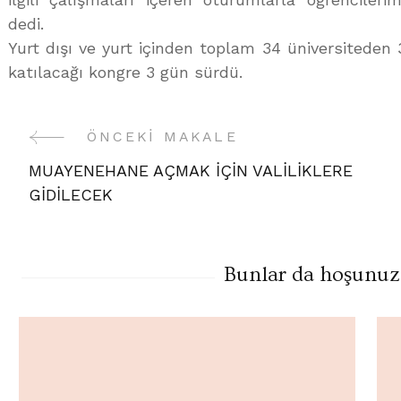
dedi.
Yurt dışı ve yurt içinden toplam 34 üniversiteden 3
katılacağı kongre 3 gün sürdü.
ÖNCEKI MAKALE
Yazı
MUAYENEHANE AÇMAK İÇİN VALİLİKLERE
Gezinme
GİDİLECEK
Bunlar da hoşunuza 