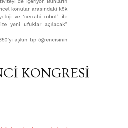
iviteyi de içeriyor. Bunların
üncel konular arasındaki kök
oloji ve ‘cerrahi robot’ ile
mize yeni ufuklar açılacak”
50’yi aşkın tıp öğrencisinin
NCİ KONGRESİ