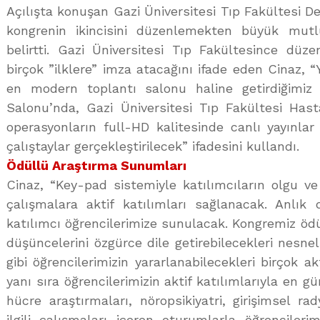
Açılışta konuşan Gazi Üniversitesi Tıp Fakültesi De
kongrenin ikincisini düzenlemekten büyük mut
belirtti. Gazi Üniversitesi Tıp Fakültesince düz
birçok ”ilklere” imza atacağını ifade eden Cinaz, 
en modern toplantı salonu haline getirdiğimiz
Salonu’nda, Gazi Üniversitesi Tıp Fakültesi Hast
operasyonların full-HD kalitesinde canlı yayınlar
çalıştaylar gerçekleştirilecek” ifadesini kullandı.
Ödüllü Araştırma Sunumları
Cinaz, “Key-pad sistemiyle katılımcıların olgu ve 
çalışmalara aktif katılımları sağlanacak. Anlık 
katılımcı öğrencilerimize sunulacak. Kongremiz öd
düşüncelerini özgürce dile getirebilecekleri nesnel
gibi öğrencilerimizin yararlanabilecekleri birçok akt
yanı sıra öğrencilerimizin aktif katılımlarıyla en g
hücre araştırmaları, nöropsikiyatri, girişimsel rady
ilgili çalışmaları içeren oturumlarla öğrencileri