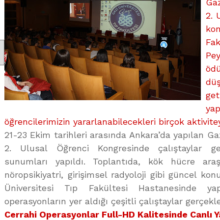
Gaz
2. 
kon
Fa
Pe
ödü
dü
ge
yap
öğrencilerimizin yararlanabilecekleri birçok aktivitey
21-23 Ekim tarihleri arasında Ankara’da yapılan Gaz
2. Ulusal Öğrenci Kongresinde çalıştaylar gerç
sunumları yapıldı. Toplantıda, kök hücre araşt
nöropsikiyatri, girişimsel radyoloji gibi güncel konu
Üniversitesi Tıp Fakültesi Hastanesinde ya
operasyonların yer aldığı çeşitli çalıştaylar gerçekleş
Cerrahi Operasyonlar Full-HD Kalitesinde Canlı 