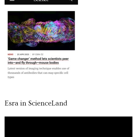
Esra in ScienceLand
Video
oynatıcı