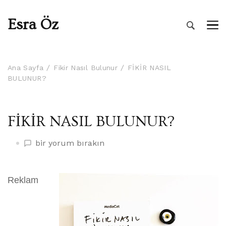
Esra Öz
Ana Sayfa
Fikir Nasıl Bulunur
FİKİR NASIL
BULUNUR?
FİKİR NASIL BULUNUR?
FİKİR
bir yorum bırakın
NASIL
BULUNUR?
üzerine
Reklam