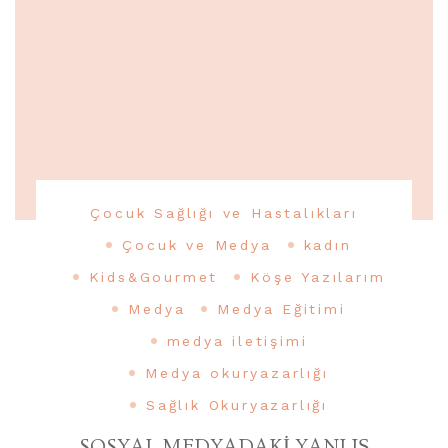
Çocuk Sağlığı ve Hastalıkları
Çocuk ve Medya
kadın
Kids&Gourmet
Köşe Yazılarım
Medya
Medya Eğitimi
medya iletişimi
Medya okuryazarlığı
Sağlık Okuryazarlığı
SOSYAL MEDYADAKİ YANLIŞ