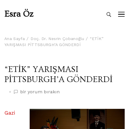
Esra Öz
Ana Sayfa
Doç. Dr. Nesrin Çobanoğlu
“ETİK”
YARIŞMASI PİTTSBURGH’A GÖNDERDİ
“ETİK” YARIŞMASI
PİTTSBURGH’A GÖNDERDİ
“ETİK”
bir yorum bırakın
YARIŞMASI
PİTTSBURGH’A
GÖNDERDİ
Gazi
üzerine