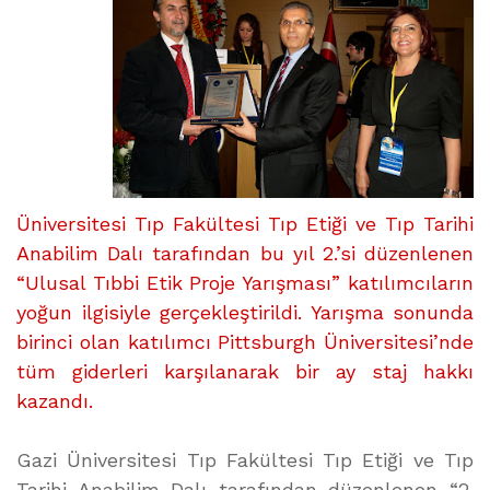
Üniversitesi Tıp Fakültesi Tıp Etiği ve Tıp Tarihi
Anabilim Dalı tarafından bu yıl 2.’si düzenlenen
“Ulusal Tıbbi Etik Proje Yarışması” katılımcıların
yoğun ilgisiyle gerçekleştirildi. Yarışma sonunda
birinci olan katılımcı Pittsburgh Üniversitesi’nde
tüm giderleri karşılanarak bir ay staj hakkı
kazandı.
Gazi Üniversitesi Tıp Fakültesi Tıp Etiği ve Tıp
Tarihi Anabilim Dalı tarafından düzenlenen “2.