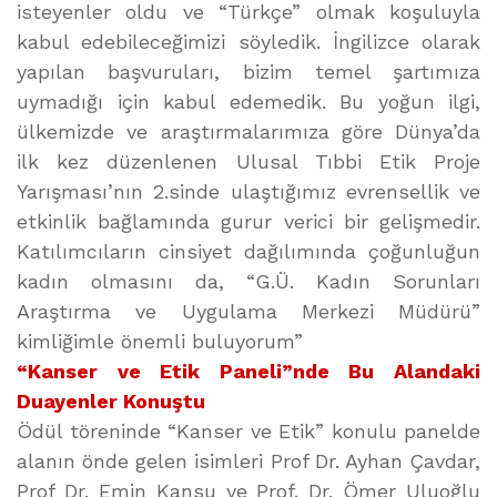
isteyenler oldu ve “Türkçe” olmak koşuluyla
kabul edebileceğimizi söyledik. İngilizce olarak
yapılan başvuruları, bizim temel şartımıza
uymadığı için kabul edemedik. Bu yoğun ilgi,
ülkemizde ve araştırmalarımıza göre Dünya’da
ilk kez düzenlenen Ulusal Tıbbi Etik Proje
Yarışması’nın 2.sinde ulaştığımız evrensellik ve
etkinlik bağlamında gurur verici bir gelişmedir.
Katılımcıların cinsiyet dağılımında çoğunluğun
kadın olmasını da, “G.Ü. Kadın Sorunları
Araştırma ve Uygulama Merkezi Müdürü”
kimliğimle önemli buluyorum”
“Kanser ve Etik Paneli”nde Bu Alandaki
Duayenler Konuştu
Ödül töreninde “Kanser ve Etik” konulu panelde
alanın önde gelen isimleri Prof Dr. Ayhan Çavdar,
Prof Dr. Emin Kansu ve Prof. Dr. Ömer Uluoğlu