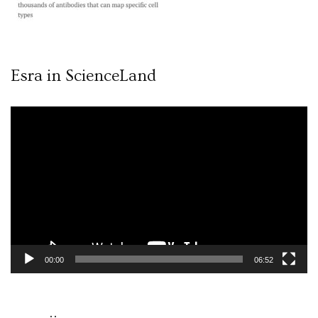
Esra in ScienceLand
Video
oynatıcı
00:00
06:52