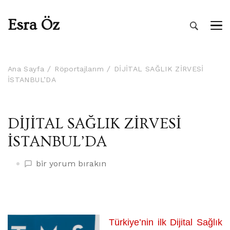
Esra Öz
Ana Sayfa
Röportajlarım
DİJİTAL SAĞLIK ZİRVESİ
İSTANBUL’DA
DİJİTAL SAĞLIK ZİRVESİ
İSTANBUL’DA
DİJİTAL
bir yorum bırakın
SAĞLIK
ZİRVESİ
İSTANBUL’DA
üzerine
Türkiye’nin
ilk Dijital Sağlık