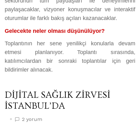
sektörünün tüm paydaşları ile deneyimlerini
paylaşacaklar, vizyoner konuşmacılar ve interaktif
oturumlar ile farklı bakış açıları kazanacaklar.
Gelecekte neler olması düşünülüyor?
Toplantının her sene yenilikçi konularla devam
etmesi planlanıyor. Toplantı sırasında,
katılımcılardan bir sonraki toplantılar için geri
bildirimler alınacak.
DİJİTAL SAĞLIK ZİRVESİ
İSTANBUL’DA
DİJİTAL
2 yorum
SAĞLIK
ZİRVESİ