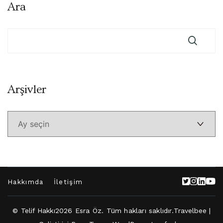
Ara
Arşivler
Arşivler
Hakkımda
İletişim
© Telif Hakkı2026
Esra Öz
. Tüm hakları saklıdır.
Travelbee |