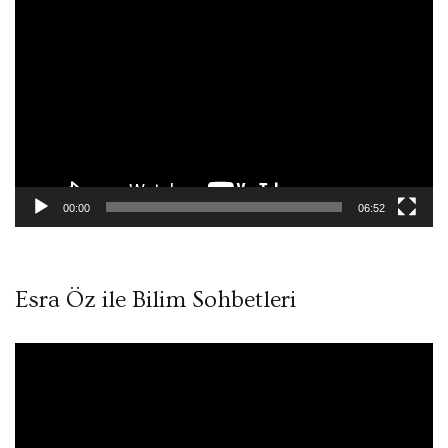
Video
oynatıcı
00:00
06:52
Esra Öz ile Bilim Sohbetleri