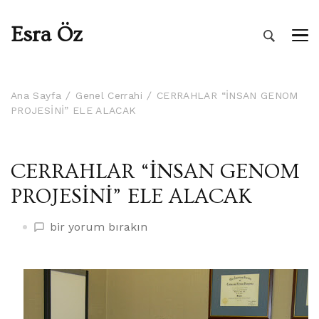
Esra Öz
Ana Sayfa
Genel Cerrahi
CERRAHLAR “İNSAN GENOM
PROJESİNİ” ELE ALACAK
CERRAHLAR “İNSAN GENOM
PROJESİNİ” ELE ALACAK
CERRAHLAR
bir yorum bırakın
“İNSAN
GENOM
PROJESİNİ”
ELE
ALACAK