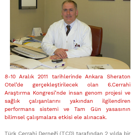
üzerine
8-10 Aralık 2011 tarihlerinde Ankara Sheraton
Otel’de gerçekleştirilecek olan 6.Cerrahi
Araştırma Kongresi’nde insan genom projesi ve
sağlık çalışanlarını yakından ilgilendiren
performans sistemi ve Tam Gün yasasının
bilimsel çalışmalara etkisi ele alınacak.
Türk Cerrahi Derneği (TCD) tarafından 2 yılda bir