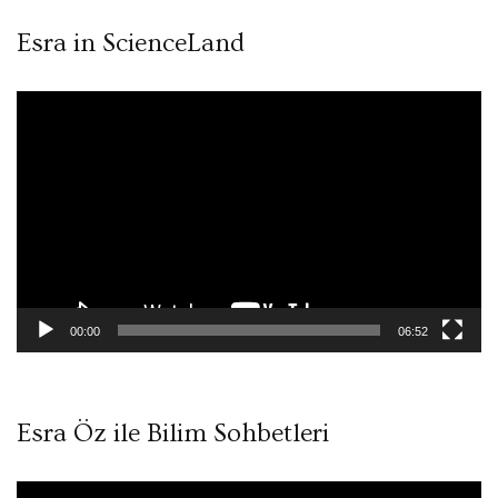
Esra in ScienceLand
Video
oynatıcı
00:00
06:52
Esra Öz ile Bilim Sohbetleri