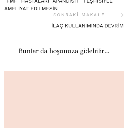
“FMF” HASTALARI “APANDİSİT” TEŞHİSİYLE
Gezinme
AMELİYAT EDİLMESİN
SONRAKI MAKALE
İLAÇ KULLANIMINDA DEVRİM
Bunlar da hoşunuza gidebilir...