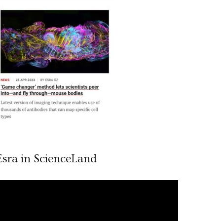
Esra in ScienceLand
ideo
ynatıcı