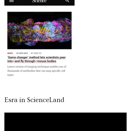
Esra in ScienceLand
Video
oynatıcı