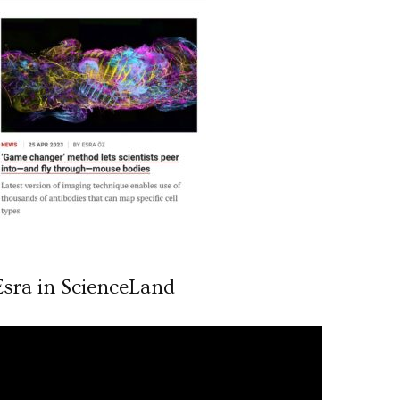
Esra in ScienceLand
ideo
ynatıcı