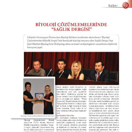
Sergisi”
ESOGÜ
BİYOLOJİ
MEZUNLARI
Etkinliği
üzerine