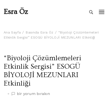
Esra Öz
Ana Sayfa
Basında Esra Öz
“Biyoloji Çözümlemeleri
Etkinlik Sergisi” ESOGÜ BİYOLOJİ MEZUNLARI Etkinliği
“Biyoloji Çözümlemeleri
Etkinlik Sergisi” ESOGÜ
BİYOLOJİ MEZUNLARI
Etkinliği
“Biyoloji
bir yorum bırakın
Çözümlemeleri
Etkinlik