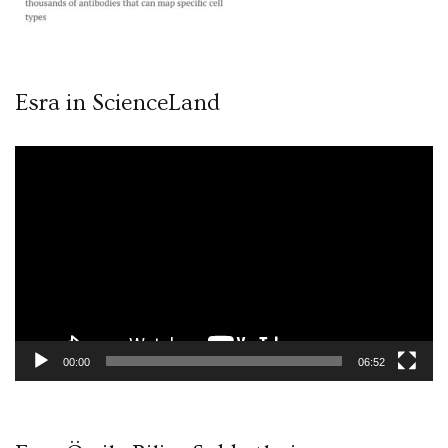
Esra in ScienceLand
Video
oynatıcı
00:00
06:52