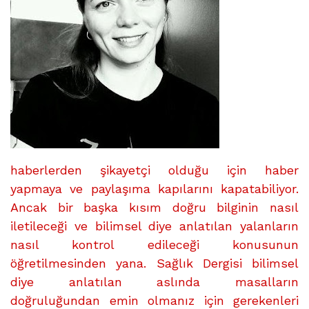
haberlerden şikayetçi olduğu için haber
yapmaya ve paylaşıma kapılarını kapatabiliyor.
Ancak bir başka kısım doğru bilginin nasıl
iletileceği ve bilimsel diye anlatılan yalanların
nasıl kontrol edileceği konusunun
öğretilmesinden yana. Sağlık Dergisi bilimsel
diye anlatılan aslında masalların
doğruluğundan emin olmanız için gerekenleri