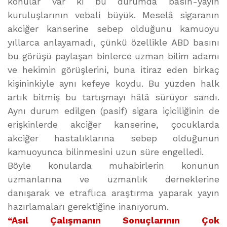
konular var ki bu durumda basın-yayın
kuruluşlarının vebali büyük. Meselâ sigaranın
akciğer kanserine sebep olduğunu kamuoyu
yıllarca anlayamadı, çünkü özellikle ABD basını
bu görüşü paylaşan binlerce uzman bilim adamı
ve hekimin görüşlerini, buna itiraz eden birkaç
kişininkiyle aynı kefeye koydu. Bu yüzden halk
artık bitmiş bu tartışmayı hâlâ sürüyor sandı.
Aynı durum edilgen (pasif) sigara içiciliğinin de
erişkinlerde akciğer kanserine, çocuklarda
akciğer hastalıklarına sebep olduğunun
kamuoyunca bilinmesini uzun süre engelledi.
Böyle konularda muhabirlerin konunun
uzmanlarına ve uzmanlık derneklerine
danışarak ve etraflıca araştırma yaparak yayın
hazırlamaları gerektiğine inanıyorum.
“Asıl Çalışmanın Sonuçlarının Çok