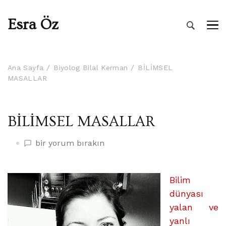
Esra Öz
Ana Sayfa
Biyolog Bilal Kerman
BİLİMSEL
MASALLAR
BİLİMSEL MASALLAR
BİLİMSEL
bir yorum bırakın
MASALLAR
üzerine
Bilim
dünyası
yalan ve
yanlı