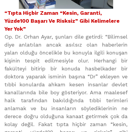
“Tıpta Hiçbir Zaman “Kesin, Garanti,
Yüzde100 Başarı Ve Risksiz” Gibi Kelimelere
Yer Yok”
Op. Dr. Orhan Ayar, şunları dile getirdi: “Bilimsel
diye anlatılan ancak asılsız olan haberlerin
yalan olduğu öncelikle bu konuyla ilgili konuşan
kişinin tespit edilmesiyle olur. Herhangi bir
fakülteyi bitirip bir konuda hasbelkader bir
doktora yaparak isminin başına “Dr” ekleyen ve
tıbbi konularda ahkam kesen insanlar devlet
kanallarında bile boy gösteriyor. Ama maalesef
halk tarafından bakıldığında tıbbi terimleri
anlamak ve bu insanların söylediklerinin ne
derece doğru olduğuna kanaat getirmek çok da
kolay değil. Fakat tıpta hiçbir zaman “kesin,