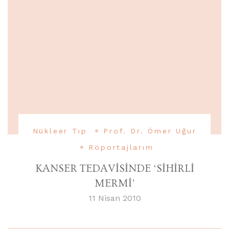
Nükleer Tıp
Prof. Dr. Ömer Uğur
Röportajlarım
KANSER TEDAVİSİNDE ‘SİHİRLİ
MERMİ’
11 Nisan 2010