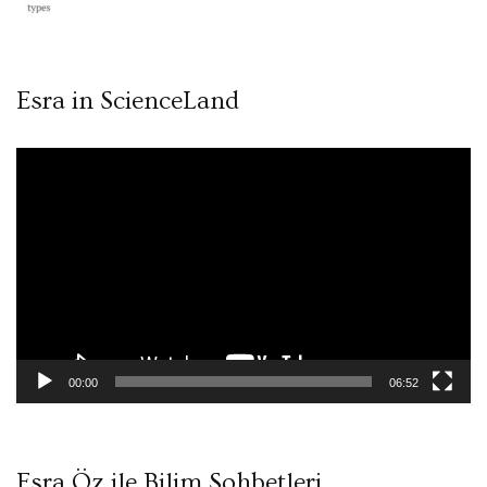
Esra in ScienceLand
Video
oynatıcı
00:00
06:52
Esra Öz ile Bilim Sohbetleri