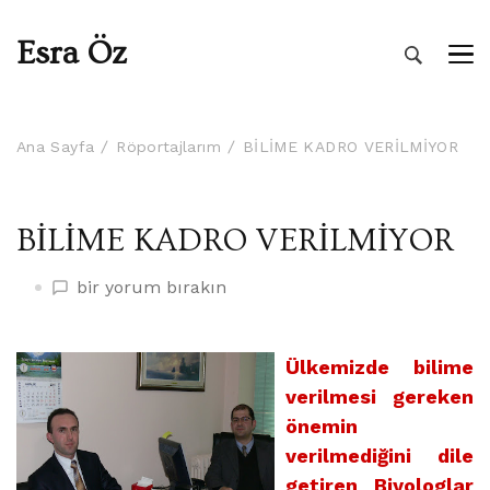
Esra Öz
Ana Sayfa
Röportajlarım
BİLİME KADRO VERİLMİYOR
BİLİME KADRO VERİLMİYOR
BİLİME
bir yorum bırakın
KADRO
VERİLMİYOR
üzerine
Ülkemizde bilime
verilmesi gereken
önemin
verilmediğini dile
getiren Biyologlar