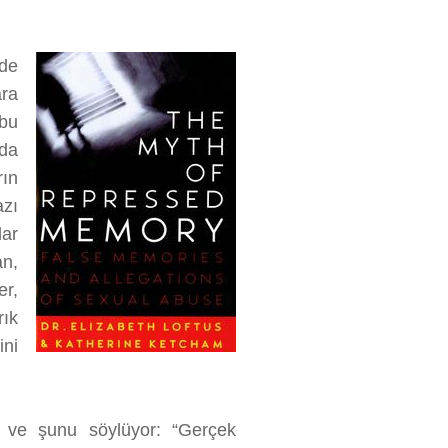
de
ra
 bu
ada
ın
azı
dar
an,
er,
rık
ini
or ve şunu söylüyor: “Gerçek