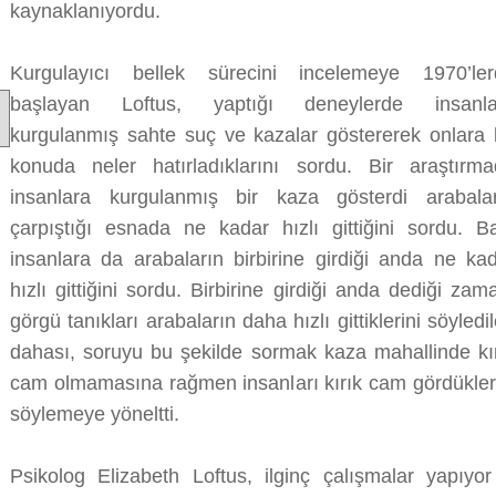
kaynaklanıyordu.
Kurgulayıcı bellek sürecini incelemeye 1970’ler
başlayan Loftus, yaptığı deneylerde insanla
kurgulanmış sahte suç ve kazalar göstererek onlara
konuda neler hatırladıklarını sordu. Bir araştırm
insanlara kurgulanmış bir kaza gösterdi arabalar
çarpıştığı esnada ne kadar hızlı gittiğini sordu. B
insanlara da arabaların birbirine girdiği anda ne ka
hızlı gittiğini sordu. Birbirine girdiği anda dediği zam
görgü tanıkları arabaların daha hızlı gittiklerini söyledil
dahası, soruyu bu şekilde sormak kaza mahallinde kı
cam olmamasına rağmen insanları kırık cam gördükler
söylemeye yöneltti.
Psikolog Elizabeth Loftus, ilginç çalışmalar yapıy