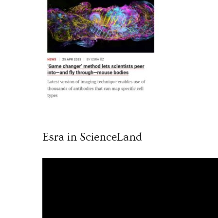
Esra in ScienceLand
Video
oynatıcı