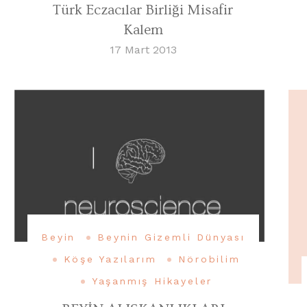
Türk Eczacılar Birliği Misafir
Kalem
17 Mart 2013
Beyin
Beynin Gizemli Dünyası
Köşe Yazılarım
Nörobilim
Yaşanmış Hikayeler