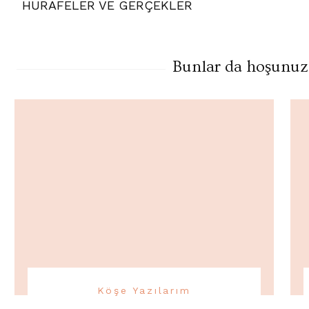
Gezinme
HURAFELER VE GERÇEKLER
Bunlar da hoşunuza 
Köşe Yazılarım