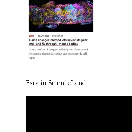
Esra in ScienceLand
Video
oynatıcı