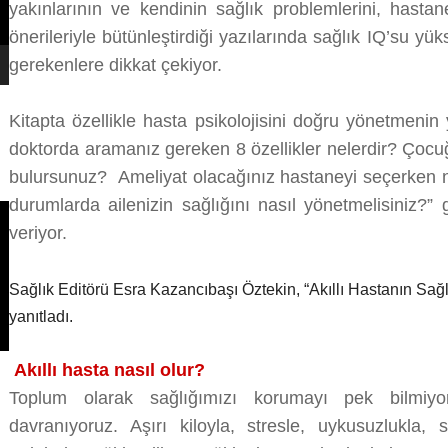
yakınlarının ve kendinin sağlık problemlerini, hasta
önerileriyle bütünleştirdiği yazılarında sağlık IQ’su yük
gerekenlere dikkat çekiyor.
Kitapta özellikle hasta psikolojisini doğru yönetmenin 
doktorda aramanız gereken 8 özellikler nelerdir? Çocu
bulursunuz? Ameliyat olacağınız hastaneyi seçerken ne
durumlarda ailenizin sağlığını nasıl yönetmelisiniz?”
veriyor.
Sağlık Editörü Esra Kazancıbaşı Öztekin, “Akıllı Hastanın Sağlık 
yanıtladı.
Akıllı hasta nasıl olur?
Toplum olarak sağlığımızı korumayı pek bilmiy
davranıyoruz. Aşırı kiloyla, stresle, uykusuzlukla, s