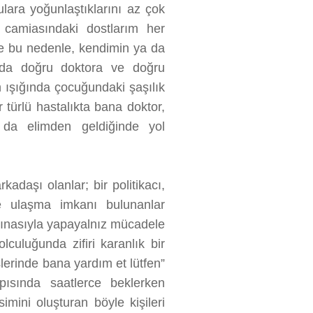
lara yoğunlaştıklarını az çok
 camiasındaki dostlarım her
te bu nedenle, kendimin ya da
nda doğru doktora ve doğru
in ışığında çocuğundaki şaşılık
türlü hastalıkta bana doktor,
 da elimden geldiğinde yol
kadaşı olanlar; bir politikacı,
ine ulaşma imkanı bulunanlar
fırtınasıyla yapayalnız mücadele
lculuğunda zifiri karanlık bir
şlerinde bana yardım et lütfen”
ısında saatlerce beklerken
imini oluşturan böyle kişileri