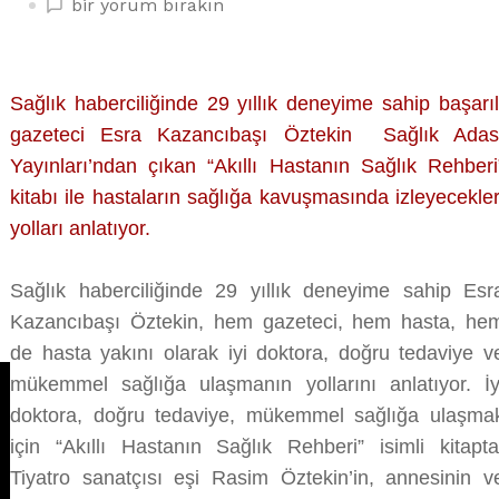
AKILLI
bir yorum bırakın
HASTALAR
SAĞLIKLARINI
İYİ
Sağlık haberciliğinde 29 yıllık deneyime sahip başarıl
YÖNETİR
gazeteci Esra Kazancıbaşı Öztekin Sağlık Adas
üzerine
Yayınları’ndan çıkan “Akıllı Hastanın Sağlık Rehberi
kitabı ile hastaların sağlığa kavuşmasında izleyecekler
yolları anlatıyor.
Sağlık haberciliğinde 29 yıllık deneyime sahip Esr
Kazancıbaşı Öztekin, hem gazeteci, hem hasta, he
de hasta yakını olarak iyi doktora, doğru tedaviye v
mükemmel sağlığa ulaşmanın yollarını anlatıyor. İy
doktora, doğru tedaviye, mükemmel sağlığa ulaşma
için “Akıllı Hastanın Sağlık Rehberi” isimli kitapta
Tiyatro sanatçısı eşi Rasim Öztekin’in, annesinin v