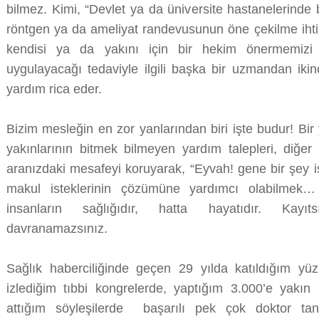
bilmez. Kimi, “Devlet ya da üniversite hastanelerinde 
röntgen ya da ameliyat randevusunun öne çekilme ihtim
kendisi ya da yakını için bir hekim önermemizi 
uygulayacağı tedaviyle ilgili başka bir uzmandan iki
yardım rica eder.
Bizim mesleğin en zor yanlarından biri işte budur! Bi
yakınlarının bitmek bilmeyen yardım talepleri, diğer 
aranızdaki mesafeyi koruyarak, “Eyvah! gene bir şey i
makul isteklerinin çözümüne yardımcı olabilmek
insanların sağlığıdır, hatta hayatıdır. Kay
davranamazsınız.
Sağlık haberciliğinde geçen 29 yılda katıldığım yüz
izlediğim tıbbi kongrelerde, yaptığım 3.000’e yakı
attığım söyleşilerde başarılı pek çok doktor ta