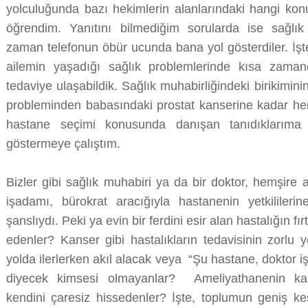
yolculuğunda bazı hekimlerin alanlarındaki hangi konu
öğrendim. Yanıtını bilmediğim sorularda ise sağlık
zaman telefonun öbür ucunda bana yol gösterdiler. İş
ailemin yaşadığı sağlık problemlerinde kısa zama
tedaviye ulaşabildik. Sağlık muhabirliğindeki birikimin
probleminden babasındaki prostat kanserine kadar her 
hastane seçimi konusunda danışan tanıdıklarıma
göstermeye çalıştım.
Bizler gibi sağlık muhabiri ya da bir doktor, hemşire ar
işadamı, bürokrat aracığıyla hastanenin yetkililer
şanslıydı. Peki ya evin bir ferdini esir alan hastalığın 
edenler? Kanser gibi hastalıkların tedavisinin zorlu yo
yolda ilerlerken akıl alacak veya “Şu hastane, doktor i
diyecek kimsesi olmayanlar? Ameliyathanenin kap
kendini çaresiz hissedenler? İşte, toplumun geniş kes