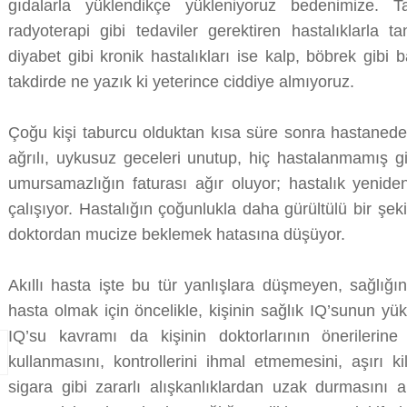
gıdalarla yüklendikçe yükleniyoruz bedenimize. T
radyoterapi gibi tedaviler gerektiren hastalıklarla t
diyabet gibi kronik hastalıkları ise kalp, böbrek gibi 
takdirde ne yazık ki yeterince ciddiye almıyoruz.
Çoğu kişi taburcu olduktan kısa süre sonra hastanede
ağrılı, uykusuz geceleri unutup, hiç hastalanmamış g
umursamazlığın faturası ağır oluyor; hastalık yenide
çalışıyor. Hastalığın çoğunlukla daha gürültülü bir şek
doktordan mucize beklemek hatasına düşüyor.
Akıllı hasta işte bu tür yanlışlara düşmeyen, sağlığını 
hasta olmak için öncelikle, kişinin sağlık IQ’sunun y
IQ’su kavramı da kişinin doktorlarının önerilerine
kullanmasını, kontrollerini ihmal etmemesini, aşırı 
sigara gibi zararlı alışkanlıklardan uzak durmasını an