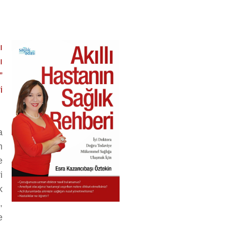
ı
ı
”
i
a
m
e
i
k
,
e