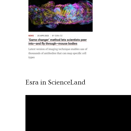
Esra in ScienceLand
Video
oynatıcı