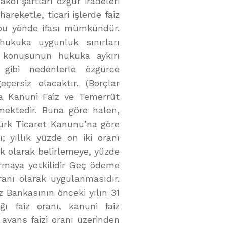
akdi şartları özgür iradeleri
areketle, ticari işlerde faiz
n bu yönde ifası mümkündür.
hukuka uygunluk sınırları
in konusunun hukuka aykırı
 gibi nedenlerle özgürce
çersiz olacaktır. (Borçlar
a Kanuni Faiz ve Temerrüt
rmektedir. Buna göre halen,
Türk Ticaret Kanunu’na göre
; yıllık yüzde on iki oranı
ık olarak belirlemeye, yüzde
ırmaya yetkilidir Geç ödeme
ranı olarak uygulanmasıdır.
ez Bankasının önceki yılın 31
ğı faiz oranı, kanuni faiz
 avans faizi oranı üzerinden