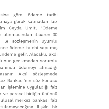
sine göre, ödeme tarihi
atmaya gerek kalmadan faiz
akim Ceyda Ümit, “Ödeme
n alınmasından itibaren 30
r ile sözleşmenin uyumlu
önce ödeme talebi yapılmış
ündeme gelir. Alacaklı, akdi
orçlunun gecikmeden sorumlu
manında ödemeyi almadığı
zanır. Aksi sözleşmede
rkez Bankası’nın söz konusu
man işlemine uyguladığı faiz
k ve parasal birliğin üçüncü
 ulusal merkez bankası faiz
ulamayacağına ilişkin bir