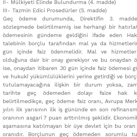
II- Mülkiyeti Elinde Bulundurma (4. madde)
III- Tazmin Edici Prosedürler (5. madde)
Geç ödeme durumunda, Direktifin 3. madde
sözleşmede belirtilmemiş ise herhangi bir hatırl
ödemesinin gündeme geldiğini ifade eden H
talebinin borçlu tarafından mal ya da hizmetleri
gün içinde faiz ödenmelidir. Mal ve hizmetle
olduğuna dair bir onay gerekiyor ve bu onaydan 
ise, onaydan itibaren 30 gün içinde faiz ödemesi g
ve hukukî yükümlülüklerini yerine getirdiği ve b
tutulamayacağına ilişkin bir durum yoksa, za
tarihte geç ödemeden dolayı faize hak ka
belirtilmedikçe, geç ödeme faiz oranı, Avrupa Me
yılın ilk yarısının ilk iş gününde en son refinans
oranının asgari 7 puan arttırılmış şeklidir. Ekonomi
aşamasına katılmayan bir üye devlet için bu oran
oranıdır. Borçlunun geç ödemeden sorumlu tut