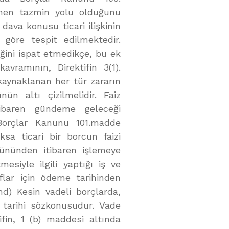
nen tazmin yolu olduğunu
ava konusu ticari ilişkinin
 göre tespit edilmektedir.
ğini ispat etmedikçe, bu ek
vramının, Direktifin 3(1).
aynaklanan her tür zararın
ün altı çizilmelidir. Faiz
tibaren gündeme geleceği
orçlar Kanunu 101.madde
sa ticari bir borcun faizi
gününden itibaren işlemeye
tmesiyle ilgili yaptığı iş ve
flar için ödeme tarihinden
md) Kesin vadeli borçlarda,
ç tarihi sözkonusudur. Vade
ifin, 1 (b) maddesi altında