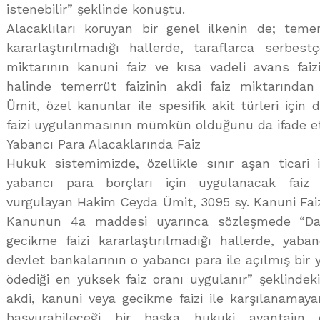
istenebilir” şeklinde konuştu.
Alacaklıları koruyan bir genel ilkenin de; temer
kararlaştırılmadığı hallerde, taraflarca serbestç
miktarının kanuni faiz ve kısa vadeli avans faiz
halinde temerrüt faizinin akdi faiz miktarından
Ümit, özel kanunlar ile spesifik akit türleri için
faizi uygulanmasının mümkün olduğunu da ifade et
Yabancı Para Alacaklarında Faiz
Hukuk sistemimizde, özellikle sınır aşan ticar
yabancı para borçları için uygulanacak faiz o
vurgulayan Hakim Ceyda Ümit, 3095 sy. Kanuni Faiz 
Kanunun 4a maddesi uyarınca sözleşmede “Da
gecikme faizi kararlaştırılmadığı hallerde, yaba
devlet bankalarının o yabancı para ile açılmış bir
ödediği en yüksek faiz oranı uygulanır” şeklindek
akdi, kanuni veya gecikme faizi ile karşılanamayan
başvurabileceği bir başka hukuki avantajın