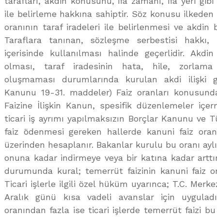
tarafları, akdin konusunu, ifa zamanı, ifa yeri gibi 
ile belirleme hakkına sahiptir. Söz konusu ilkeden h
oranının taraf iradeleri ile belirlenmesi ve akdi
Taraflara tanınan, sözleşme serbestisi hakkı, 
içerisinde kullanılması halinde geçerlidir. Akd
olması, taraf iradesinin hata, hile, zorlama
oluşmaması durumlarında kurulan akdi ilişki ge
Kanunu 19-31. maddeler) Faiz oranları konusund
Faizine İlişkin Kanun, spesifik düzenlemeler içe
ticari iş ayrımı yapılmaksızın Borçlar Kanunu ve 
faiz ödenmesi gereken hallerde kanuni faiz oranı
üzerinden hesaplanır. Bakanlar kurulu bu oranı ayl
onuna kadar indirmeye veya bir katına kadar artt
durumunda kural; temerrüt faizinin kanuni faiz o
Ticari işlerle ilgili özel hüküm uyarınca; T.C. Merk
Aralık günü kısa vadeli avanslar için uyguladı
oranından fazla ise ticari işlerde temerrüt faizi bu