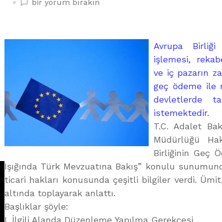
AB
bir yorum bırakın
GEÇ
ÖDEMELERLE
MÜCADELEYE
Avrupa Birliği 
ÖNEM
işlemesi, reka
VERİYOR
ve iç pazarın z
üzerine
geç ödeme ile 
devletlerde t
istemektedir.
T.C. Adalet Bak
Müdürlüğü Ha
Birliğinin Geç 
Işığında Türk Mevzuatına Bakış” konulu sunumunda
ticari hakları konusunda çeşitli bilgiler verdi. Ü
altında toplayarak anlattı.
Başlıklar şöyle:
I. İlgili Alanda Düzenleme Yapılma Gerekçesi