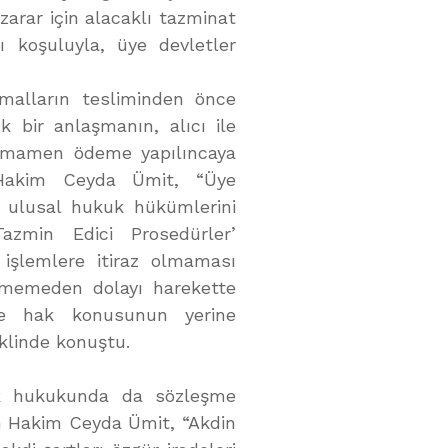
rar için alacaklı tazminat
ı koşuluyla, üye devletler
 malların tesliminden önce
k bir anlaşmanın, alıcı ile
 tamamen ödeme yapılıncaya
n Hakim Ceyda Ümit, “Üye
e ulusal hukuk hükümlerini
Tazmin Edici Prosedürler’
işlemlere itiraz olmaması
dememeden dolayı harekette
de hak konusunun yerine
klinde konuştu.
ürk hukukunda da sözleşme
en Hakim Ceyda Ümit, “Akdin