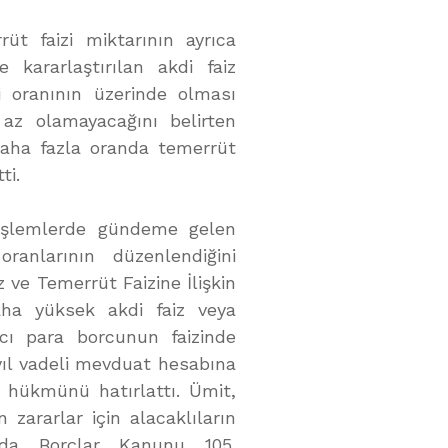
rüt faizi miktarının ayrıca
e kararlaştırılan akdi faiz
i oranının üzerinde olması
 az olamayacağını belirten
 daha fazla oranda temerrüt
ti.
i işlemlerde gündeme gelen
ranlarının düzenlendiğini
ve Temerrüt Faizine İlişkin
ha yüksek akdi faiz veya
ncı para borcunun faizinde
 yıl vadeli mevduat hesabına
i hükmünü hatırlattı. Ümit,
 zararlar için alacaklıların
 da Borçlar Kanunu 105.