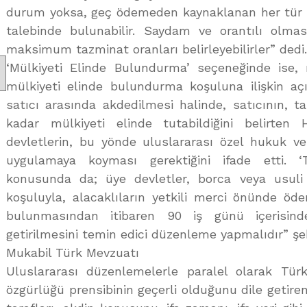
durum yoksa, geç ödemeden kaynaklanan her tür za
talebinde bulunabilir. Saydam ve orantılı olmas
maksimum tazminat oranları belirleyebilirler” dedi.
‘Mülkiyeti Elinde Bulundurma’ seçeneğinde ise,
mülkiyeti elinde bulundurma koşuluna ilişkin açı
satıcı arasında akdedilmesi halinde, satıcının,
kadar mülkiyeti elinde tutabildiğini belirte
devletlerin, bu yönde uluslararası özel hukuk v
uygulamaya koyması gerektiğini ifade etti. ‘
konusunda da; üye devletler, borca veya usuli 
koşuluyla, alacaklıların yetkili merci önünde ö
bulunmasından itibaren 90 iş günü içerisin
getirilmesini temin edici düzenleme yapmalıdır” şe
Mukabil Türk Mevzuatı
Uluslararası düzenlemelerle paralel olarak T
özgürlüğü prensibinin geçerli olduğunu dile getir