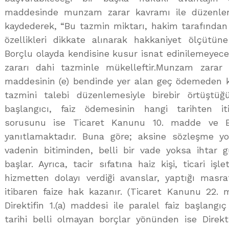
maddesinde munzam zarar kavramı ile düzenle
kaydederek, “Bu tazmin miktarı, hakim tarafından d
özellikleri dikkate alınarak hakkaniyet ölçütüne
Borçlu olayda kendisine kusur isnat edinilemeyece
zararı dahi tazminle mükelleftir.Munzam zarar ka
maddesinin (e) bendinde yer alan geç ödemeden k
tazmini talebi düzenlemesiyle birebir örtüştüğün
başlangıcı, faiz ödemesinin hangi tarihten i
sorusunu ise Ticaret Kanunu 10. madde ve B
yanıtlamaktadır. Buna göre; aksine sözleşme yok
vadenin bitiminden, belli bir vade yoksa ihtar 
başlar. Ayrıca, tacir sıfatına haiz kişi, ticari işle
hizmetten dolayı verdiği avanslar, yaptığı masra
itibaren faize hak kazanır. (Ticaret Kanunu 22. 
Direktifin 1.(a) maddesi ile paralel faiz başlangı
tarihi belli olmayan borçlar yönünden ise Direkt