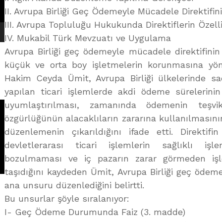
II. Avrupa Birliği Geç Ödemeyle Mücadele Direktifini
III. Avrupa Topluluğu Hukukunda Direktiflerin Özelli
IV. Mukabil Türk Mevzuatı ve Uygulama
Avrupa Birliği geç ödemeyle mücadele direktifinin 
küçük ve orta boy işletmelerin korunmasına yön
Hakim Ceyda Ümit, Avrupa Birliği ülkelerinde sad
yapılan ticari işlemlerde akdi ödeme sürelerinin
uyumlaştırılması, zamanında ödemenin teşv
özgürlüğünün alacaklıların zararına kullanılmasın
düzenlemenin çıkarıldığını ifade etti. Direktif
devletlerarası ticari işlemlerin sağlıklı iş
bozulmaması ve iç pazarın zarar görmeden işle
taşıdığını kaydeden Ümit, Avrupa Birliği geç ödeme
ana unsuru düzenlediğini belirtti.
Bu unsurlar şöyle sıralanıyor:
I- Geç Ödeme Durumunda Faiz (3. madde)