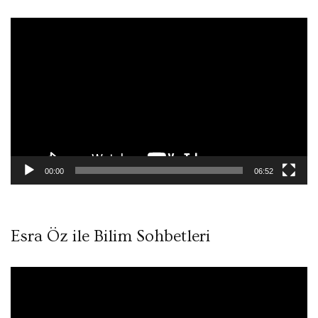
Video
oynatıcı
00:00
06:52
Esra Öz ile Bilim Sohbetleri