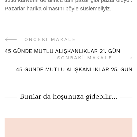
sütlü kahvemi de alınca tam pazar gibi pazar oluyor.
Pazarlar harika olmasını böyle süslemeliyiz.
ÖNCEKI MAKALE
Yazı
45 GÜNDE MUTLU ALIŞKANLIKLAR 21. GÜN
Gezinme
SONRAKI MAKALE
45 GÜNDE MUTLU ALIŞKANLIKLAR 25. GÜN
Bunlar da hoşunuza gidebilir...