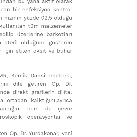
lından bu yana aktif olarak
pan bir enfeksiyon kontrol
n hızının yüzde 02,5 olduğu
e kullanılan tüm malzemeler
dilip üzerlerine barkotları
in steril olduğunu gösteren
n için etilen oksit ve buhar
 MR, Kemik Dansitometresi,
rini dile getiren Op. Dr.
e direkt grafilerin dijital
 ortadan kalktığını,ayrıca
ğlandığını hem de çevre
oroskopik operasyonlar ve
rten Op. Dr. Yurdakonar, yeni