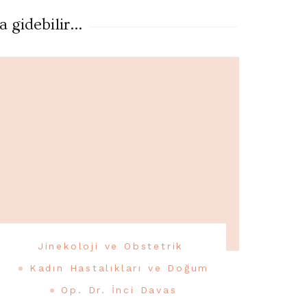
gidebilir...
Jinekoloji ve Obstetrik
Kadın Hastalıkları ve Doğum
Op. Dr. İnci Davas