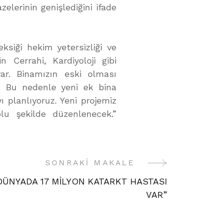
elerinin genişlediğini ifade
ksiği hekim yetersizliği ve
in Cerrahi, Kardiyoloji gibi
ar. Binamızın eski olması
r. Bu nedenle yeni ek bina
yı planlıyoruz. Yeni projemiz
lu şekilde düzenlenecek.”
SONRAKI MAKALE
DÜNYADA 17 MİLYON KATARKT HASTASI
VAR”