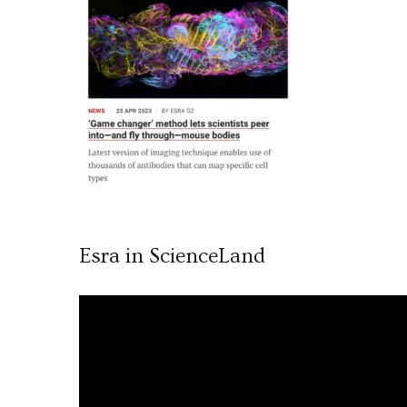
Esra in ScienceLand
Video
oynatıcı