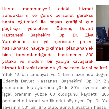
üzerine
Hasta memnuniyeti odaklı hizmet
sunduklarını ve gerek personel gerekse
hasta eğitimleri ile başarı grafiğini gün
geçtikçe yükselten Ödemiş Devlet
Hastanesi Başhekimi Op. Dr. Ziya
Yurdakonar, bu yıl içerisinde projesi
hazırlanarak ihaleye çıkılması planlanan ek
bina tamamlandığında hastanenin 300
yataklı ve modern bir yapıya kavuşarak
hizmet kalitesini daha da yükselteceklerini belirtti.
Yıllık 12 bin ameliyat ve 2 binin üzerinde doğum
Ödemiş Devlet Hastanesi Başhekimi Op. Dr. Ziy
oranlarının kış aylarında yüzde 80’in üzerine çıka
işgal oranının yüzde 60 olduğunu kaydetti. 26
personelle hizmet verdiklerini söyleyen Op. Dr. Yurd
sayısının 501 bin 875 olup, günlük ayaktan hasta m