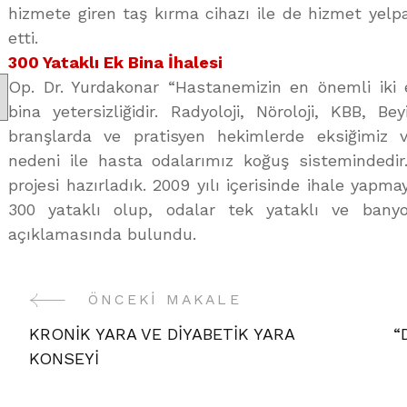
hizmete giren taş kırma cihazı ile de hizmet yelpaz
etti.
300 Yataklı Ek Bina İhalesi
Op. Dr. Yurdakonar “Hastanemizin en önemli iki e
bina yetersizliğidir. Radyoloji, Nöroloji, KBB, Bey
branşlarda ve pratisyen hekimlerde eksiğimiz v
nedeni ile hasta odalarımız koğuş sistemindedi
projesi hazırladık. 2009 yılı içerisinde ihale yapma
300 yataklı olup, odalar tek yataklı ve banyo
açıklamasında bulundu.
ÖNCEKI MAKALE
Yazı
KRONİK YARA VE DİYABETİK YARA
“
Gezinme
KONSEYİ