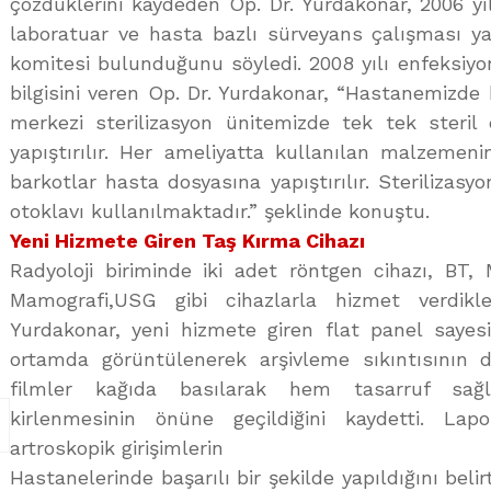
çözdüklerini kaydeden Op. Dr. Yurdakonar, 2006 yı
laboratuar ve hasta bazlı sürveyans çalışması ya
komitesi bulunduğunu söyledi. 2008 yılı enfeksiyo
bilgisini veren Op. Dr. Yurdakonar, “Hastanemizd
merkezi sterilizasyon ünitemizde tek tek steril e
yapıştırılır. Her ameliyatta kullanılan malzemen
barkotlar hasta dosyasına yapıştırılır. Sterilizasyo
otoklavı kullanılmaktadır.” şeklinde konuştu.
Yeni Hizmete Giren Taş Kırma Cihazı
Radyoloji biriminde iki adet röntgen cihazı, BT,
Mamografi,USG gibi cihazlarla hizmet verdikle
Yurdakonar, yeni hizmete giren flat panel sayesind
ortamda görüntülenerek arşivleme sıkıntısının da
filmler kağıda basılarak hem tasarruf sa
kirlenmesinin önüne geçildiğini kaydetti. Lap
artroskopik girişimlerin
Hastanelerinde başarılı bir şekilde yapıldığını beli