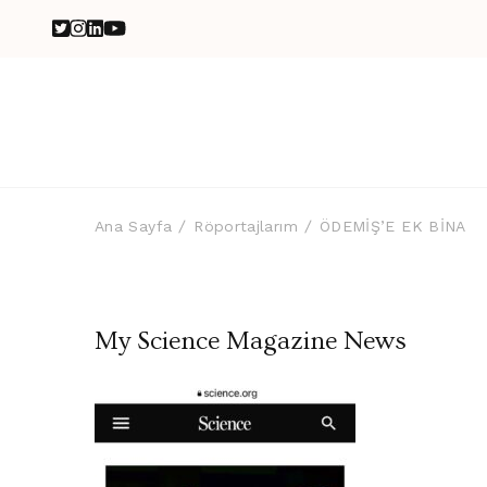
Ana Sayfa
Röportajlarım
ÖDEMİŞ’E EK BİNA
My Science Magazine News