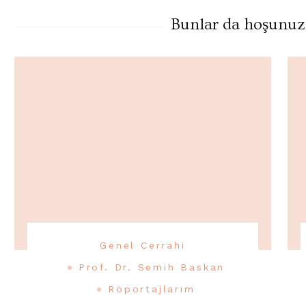
Bunlar da hoşunuza 
Genel Cerrahi
Prof. Dr. Semih Baskan
Röportajlarım