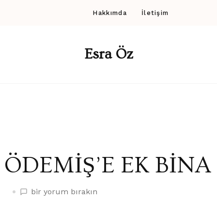
Hakkımda
İletişim
Esra Öz
ÖDEMİŞ’E EK BİNA
ÖDEMİŞ’E
bir yorum bırakın
EK
BİNA