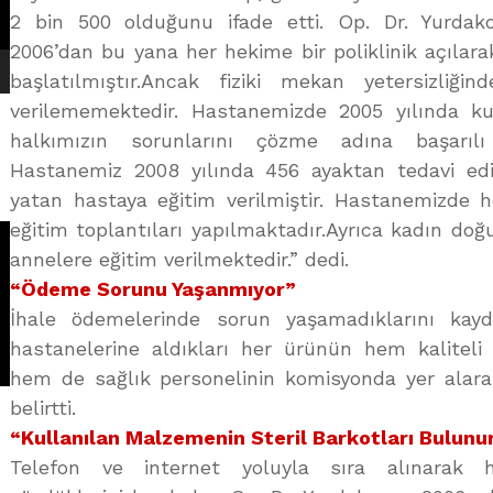
2 bin 500 olduğunu ifade etti. Op. Dr. Yurda
2006’dan bu yana her hekime bir poliklinik açıla
başlatılmıştır.Ancak fiziki mekan yetersizliğ
verilememektedir. Hastanemizde 2005 yılında ku
halkımızın sorunlarını çözme adına başarılı
Hastanemiz 2008 yılında 456 ayaktan tedavi ed
yatan hastaya eğitim verilmiştir. Hastanemizde 
eğitim toplantıları yapılmaktadır.Ayrıca kadın doğ
annelere eğitim verilmektedir.” dedi.
“Ödeme Sorunu Yaşanmıyor”
İhale ödemelerinde sorun yaşamadıklarını kay
hastanelerine aldıkları her ürünün hem kaliteli 
hem de sağlık personelinin komisyonda yer alarak 
belirtti.
“Kullanılan Malzemenin Steril Barkotları Bulunu
Telefon ve internet yoluyla sıra alınarak