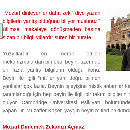
YIKIN
ARTIK!
“Mozart dinleyenler daha zeki” diye yazan
üzerine
bilgilerin yanlış olduğunu biliyor musunuz?
Bilimsel makaleye dönüşmeden basına
sızan bir bilgi, yıllardır süren bir hurafe.
Yüzyıllardır en merak edilen
mekanizmalardan biri olan beyin, üzerinde
en fazla yanlış bilgilerin olduğu konu.
Beyin ile ilgili “mit”ler yani doğru bilinen
yanlışlar çok fazla. Beynin işleyişine mistik anlamlar ka
tanımlandığı için hep beyin ile ilgili bir takım bilgiler
oluyor. Cambridge Üniversitesi Psikiyatri bölümünd
yapan Dr. Muzaffer Kaşer, yaygın beyin mitleri hakkınd
Mozart Dinlemek Zekanızı Açmaz!