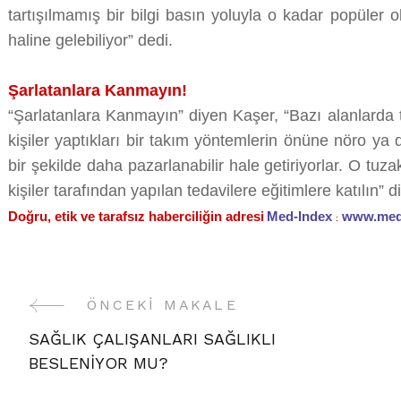
tartışılmamış bir bilgi basın yoluyla o kadar popüler ol
haline gelebiliyor” dedi.
Şarlatanlara Kanmayın!
“Şarlatanlara Kanmayın” diyen Kaşer, “Bazı alanlarda
kişiler yaptıkları bir takım yöntemlerin önüne nöro ya 
bir şekilde daha pazarlanabilir hale getiriyorlar. O tu
kişiler tarafından yapılan tedavilere eğitimlere katılın” 
Doğru, etik ve tarafsız haberciliğin adresi
Med-Index
www.med
:
ÖNCEKI MAKALE
Yazı
SAĞLIK ÇALIŞANLARI SAĞLIKLI
Gezinme
BESLENİYOR MU?