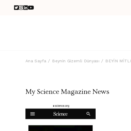
Ana Sayfa
Beynin Gizemli Dünyası
BEYİN MİTLE
My Science Magazine News