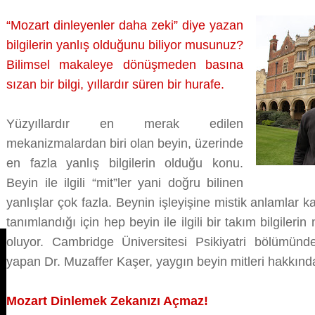
ARTIK!
“Mozart dinleyenler daha zeki” diye yazan
üzerine
bilgilerin yanlış olduğunu biliyor musunuz?
Bilimsel makaleye dönüşmeden basına
sızan bir bilgi, yıllardır süren bir hurafe.
Yüzyıllardır en merak edilen
mekanizmalardan biri olan beyin, üzerinde
en fazla yanlış bilgilerin olduğu konu.
Beyin ile ilgili “mit”ler yani doğru bilinen
yanlışlar çok fazla. Beynin işleyişine mistik anlamlar ka
tanımlandığı için hep beyin ile ilgili bir takım bilgiler
oluyor. Cambridge Üniversitesi Psikiyatri bölümünd
yapan Dr. Muzaffer Kaşer, yaygın beyin mitleri hakkınd
Mozart Dinlemek Zekanızı Açmaz!