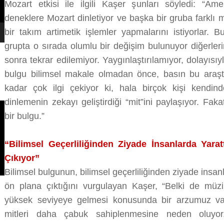
Mozart etkisi ile ilgili Kaşer şunları söyledi: “Ame
deneklere Mozart dinletiyor ve başka bir gruba farklı m
bir takım artimetik işlemler yapmalarını istiyorlar.
grupta o sırada olumlu bir değişim bulunuyor diğerler
sonra tekrar edilemiyor. Yaygınlaştırılamıyor, dolayısıyl
bulgu bilimsel makale olmadan önce, basın bu araşt
kadar çok ilgi çekiyor ki, hala birçok kişi kendin
dinlemenin zekayı geliştirdiği “mit”ini paylaşıyor. Fak
bir bulgu.”
“Bilimsel Geçerliliğinden Ziyade İnsanlarda Yar
Çıkıyor”
Bilimsel bulgunun, bilimsel geçerliliğinden ziyade insa
ön plana çıktığını vurgulayan Kaşer, “Belki de müz
yüksek seviyeye gelmesi konusunda bir arzumuz var
mitleri daha çabuk sahiplenmesine neden oluyor. 