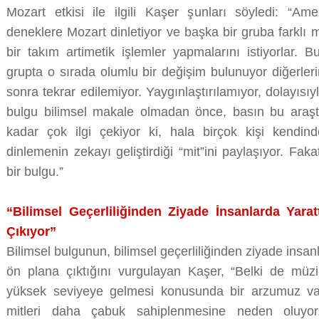
Mozart etkisi ile ilgili Kaşer şunları söyledi: “Ame
deneklere Mozart dinletiyor ve başka bir gruba farklı m
bir takım artimetik işlemler yapmalarını istiyorlar.
grupta o sırada olumlu bir değişim bulunuyor diğerler
sonra tekrar edilemiyor. Yaygınlaştırılamıyor, dolayısıyl
bulgu bilimsel makale olmadan önce, basın bu araşt
kadar çok ilgi çekiyor ki, hala birçok kişi kendin
dinlemenin zekayı geliştirdiği “mit”ini paylaşıyor. Fak
bir bulgu.”
“Bilimsel Geçerliliğinden Ziyade İnsanlarda Yar
Çıkıyor”
Bilimsel bulgunun, bilimsel geçerliliğinden ziyade insa
ön plana çıktığını vurgulayan Kaşer, “Belki de müz
yüksek seviyeye gelmesi konusunda bir arzumuz var
mitleri daha çabuk sahiplenmesine neden oluyor. 