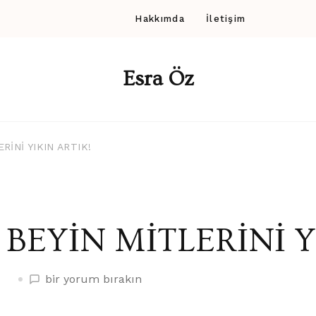
Hakkımda
İletişim
Esra Öz
RİNİ YIKIN ARTIK!
BEYİN MİTLERİNİ Y
BEYİN
bir yorum bırakın
MİTLERİNİ
YIKIN