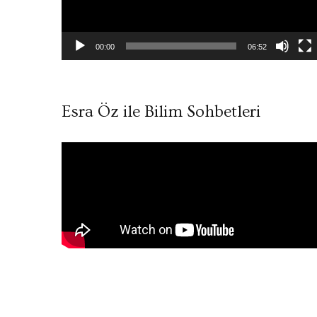
00:00
06:52
Esra Öz ile Bilim Sohbetleri