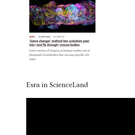
Esra in ScienceLand
Video
oynatıcı